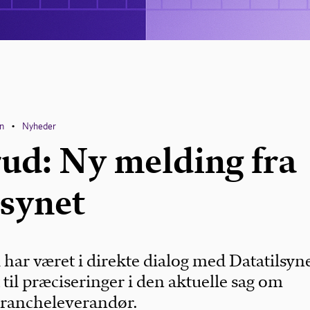
en
Nyheder
•
ud: Ny melding fra
lsynet
har været i direkte dialog med Datatilsyne
t til præciseringer i den aktuelle sag om
brancheleverandør.