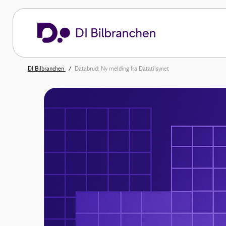
DI Bilbranchen
Databrud: Ny melding fra Datatilsynet