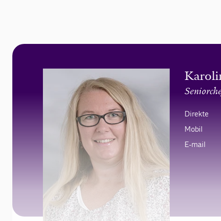
Karol
Seniorche
Direkte
Mobil
E-mail