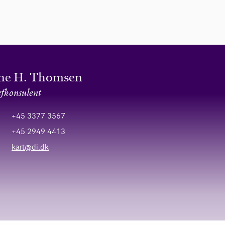
ine H. Thomsen
fkonsulent
+45 3377 3567
+45 2949 4413
kart@di.dk