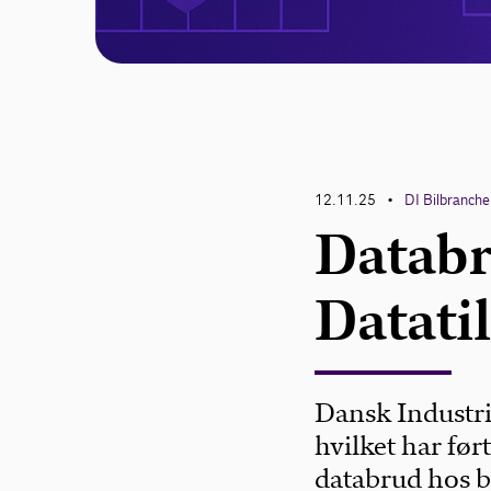
12.11.25
DI Bilbranch
•
Databr
Datati
Dansk Industri 
hvilket har før
databrud hos 