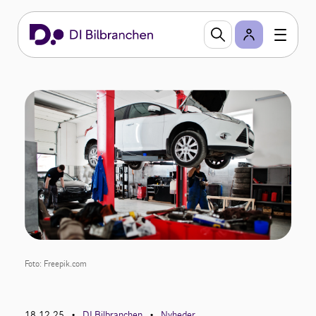
Foto: Freepik.com
18.12.25
DI Bilbranchen
Nyheder
•
•