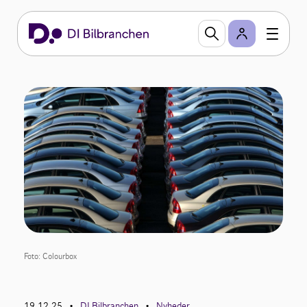
Foto: Colourbox
19.12.25
DI Bilbranchen
Nyheder
•
•