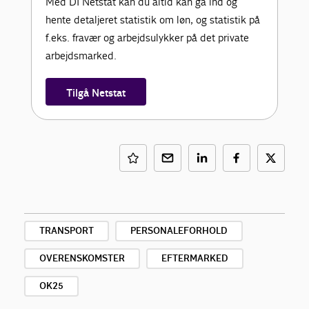
Med DI Netstat kan du altid kan gå ind og
hente detaljeret statistik om løn, og statistik på
f.eks. fravær og arbejdsulykker på det private
arbejdsmarked.
Tilgå Netstat
TRANSPORT
PERSONALEFORHOLD
OVERENSKOMSTER
EFTERMARKED
OK25