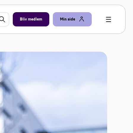
Bliv medlem
Min side