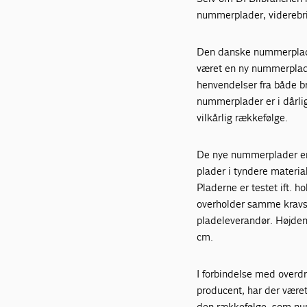
nummerplader, viderebri
Den danske nummerplade
været en ny nummerplade
henvendelser fra både b
nummerplader er i dårlig
vilkårlig rækkefølge.
De nye nummerplader er 
plader i tyndere materia
Pladerne er testet ift. 
overholder samme kravsp
pladeleverandør. Højde
cm.
I forbindelse med overdr
producent, har der være
den rækkefølge, som num