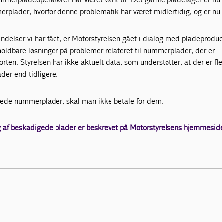
rplader, hvorfor denne problematik har været midlertidig, og er nu 
ndelser vi har fået, er Motorstyrelsen gået i dialog med pladeprodu
oldbare løsninger på problemer relateret til nummerplader, der er
rten. Styrelsen har ikke aktuelt data, som understøtter, at der er fl
er end tidligere.
de nummerplader, skal man ikke betale for dem.
g af beskadigede plader er beskrevet på Motorstyrelsens hjemmesid