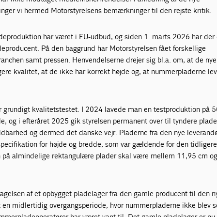
nger vi hermed Motorstyrelsens bemærkninger til den rejste kritik.
produktion har været i EU-udbud, og siden 1. marts 2026 har der 
producent. På den baggrund har Motorstyrelsen fået forskellige
ranchen samt pressen. Henvendelserne drejer sig bl.a. om, at de nye
ere kvalitet, at de ikke har korrekt højde og, at nummerpladerne lev
grundigt kvalitetstestet. I 2024 lavede man en testproduktion på 
le, og i efteråret 2025 gik styrelsen permanent over til tyndere plade
holdbarhed og dermed det danske vejr. Pladerne fra den nye leverand
ecifikation for højde og bredde, som var gældende for den tidliger
n på almindelige rektangulære plader skal være mellem 11,95 cm o
agelsen af et opbygget pladelager fra den gamle producent til den n
t en midlertidig overgangsperiode, hvor nummerpladerne ikke blev s
merpladeoperatører har været vant til. Det gamle pladelager er nu