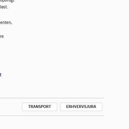
løst.
centen,
ere
e
TRANSPORT
ERHVERVSJURA