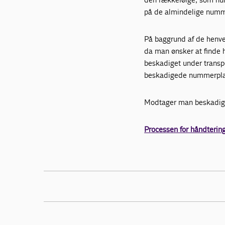
på de almindelige numme
På baggrund af de henve
da man ønsker at finde h
beskadiget under transpo
beskadigede nummerplad
Modtager man beskadige
Processen for håndterin