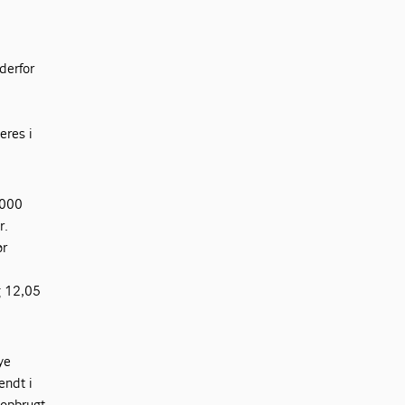
derfor
eres i
5000
r.
ør
e
g 12,05
ye
endt i
 opbrugt