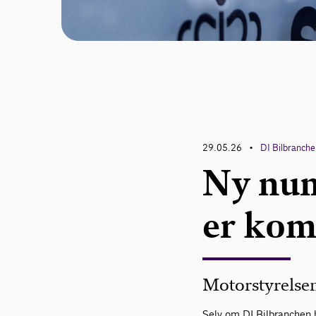
29.05.26
DI Bilbranch
•
Ny nu
er kom
Motorstyrelsen
Selv om DI Bilbranchen