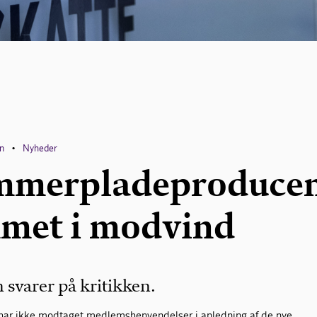
en
Nyheder
•
mmerpladeproduce
met i modvind
 svarer på kritikken.
 har ikke modtaget medlemshenvendelser i anledning af de nye