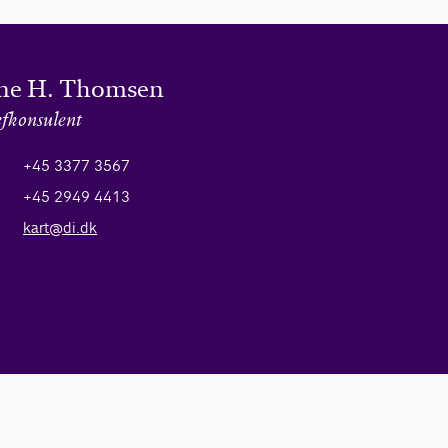
ine H. Thomsen
fkonsulent
+45 3377 3567
+45 2949 4413
kart@di.dk