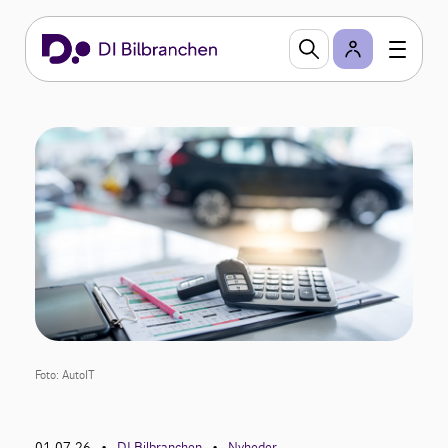
Foto: AutoIT
01.07.26
DI Bilbranchen
Nyheder
•
•