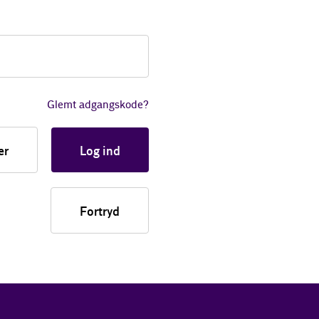
Glemt adgangskode?
er
Log ind
Fortryd