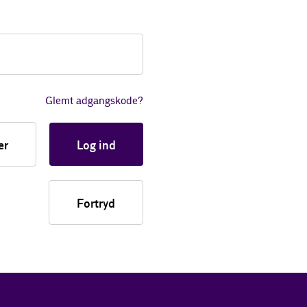
Glemt adgangskode?
er
Log ind
Fortryd