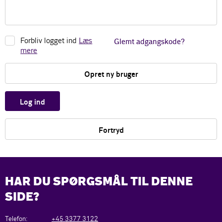
Forbliv logget ind
Læs
Glemt adgangskode?
mere
Opret ny bruger
Log ind
Fortryd
HAR DU SPØRGSMÅL TIL DENNE
SIDE?
Telefon:
+45 3377 3122