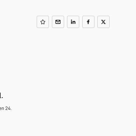
l.
en 24.