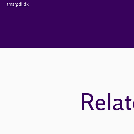
tms@di.dk
Relat