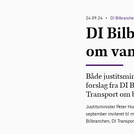
24.09.24
DI Bilbranch
•
DI Bil
om van
Både justitsmin
forslag fra DI
Transport om b
Justitsminister Peter H
september inviteret til m
Bilbranchen, DI Transpo