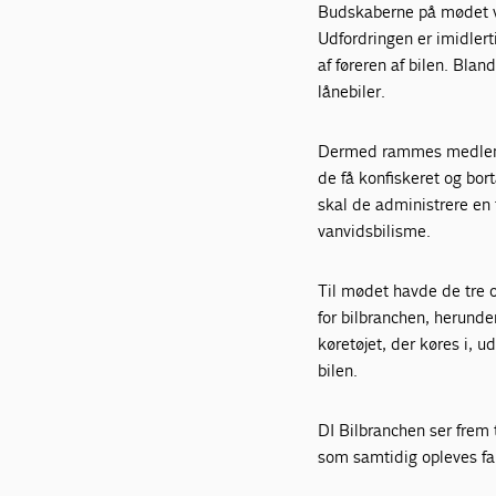
Budskaberne på mødet var
Udfordringen er imidlerti
af føreren af bilen. Blan
lånebiler.
Dermed rammes medlemme
de få konfiskeret og bort
skal de administrere en 
vanvidsbilisme.
Til mødet havde de tre o
for bilbranchen, herunder
køretøjet, der køres i, u
bilen.
DI Bilbranchen ser frem t
som samtidig opleves fair