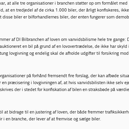
, at alle tre organisationer i branchen støtter op om formålet med 
d, at en tredjedel af de cirka 1.000 biler, der årligt konfiskeres, ikke
dt disse biler er bilforhandlernes biler, der enten fungerer som demobi
r af DI Bilbranchen af loven om vanvidsbilisme hele tre gange: 
auktioneret en bil på grund af en lovovertrædelse, de ikke har skyld i
tung lovgivning og endelig skal de afholde udgifter til forsikring mod
rganisationer på forhånd fremsendt fire forslag, der kan afbøde situ
 en præcisering i lovgivningen af, at hvis vanvidsbilisten ikke selv ej
dskrives der i stedet for konfiskation af bilen en straksbøde på værdie
il at bidrage til en justering af loven, der både fremmer trafiksikke
 i en branche, der lever af at fremvise og sælge biler.