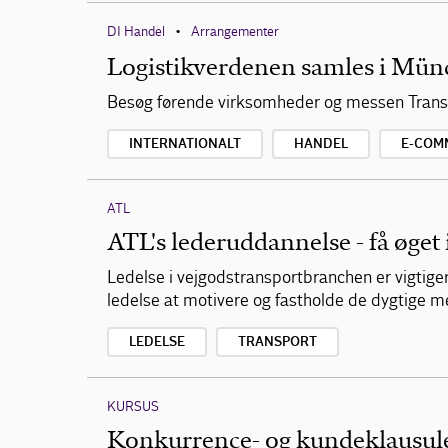
DI Handel
Arrangementer
•
Logistikverdenen samles i Mün
Besøg førende virksomheder og messen Transp
INTERNATIONALT
HANDEL
E-COM
ATL
ATL's lederuddannelse - få øget 
Ledelse i vejgodstransportbranchen er vigtige
ledelse at motivere og fastholde de dygtige 
LEDELSE
TRANSPORT
KURSUS
Konkurrence- og kundeklausuler