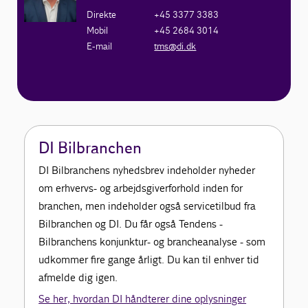
Direkte
+45 3377 3383
Mobil
+45 2684 3014
E-mail
tms@di.dk
DI Bilbranchen
DI Bilbranchens nyhedsbrev indeholder nyheder
om erhvervs- og arbejdsgiverforhold inden for
branchen, men indeholder også servicetilbud fra
Bilbranchen og DI. Du får også Tendens -
Bilbranchens konjunktur- og brancheanalyse - som
udkommer fire gange årligt. Du kan til enhver tid
afmelde dig igen.
Se her, hvordan DI håndterer dine oplysninger