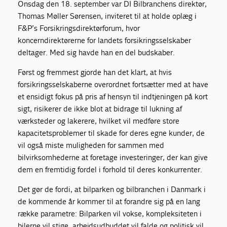
Onsdag den 18. september var DI Bilbranchens direktør,
Thomas Møller Sørensen, inviteret til at holde oplæg i
F&P’s Forsikringsdirektørforum, hvor
koncerndirektørerne for landets forsikringsselskaber
deltager. Med sig havde han en del budskaber.
Først og fremmest gjorde han det klart, at hvis
forsikringsselskaberne overordnet fortsætter med at have
et ensidigt fokus på pris af hensyn til indtjeningen på kort
sigt, risikerer de ikke blot at bidrage til lukning af
værksteder og lakerere, hvilket vil medføre store
kapacitetsproblemer til skade for deres egne kunder, de
vil også miste muligheden for sammen med
bilvirksomhederne at foretage investeringer, der kan give
dem en fremtidig fordel i forhold til deres konkurrenter.
Det gør de fordi, at bilparken og bilbranchen i Danmark i
de kommende år kommer til at forandre sig på en lang
række parametre: Bilparken vil vokse, kompleksiteten i
bilerne vil stige, arbejdsudbuddet vil falde og politisk vil