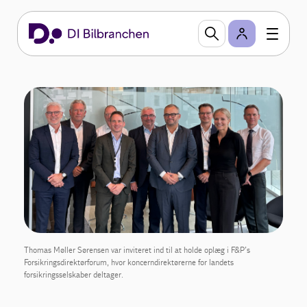
Thomas Møller Sørensen var inviteret ind til at holde oplæg i F&P’s
Forsikringsdirektørforum, hvor koncerndirektørerne for landets
forsikringsselskaber deltager.