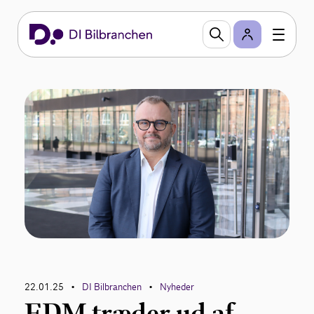
22.01.25
DI Bilbranchen
Nyheder
•
•
FDM træder ud af