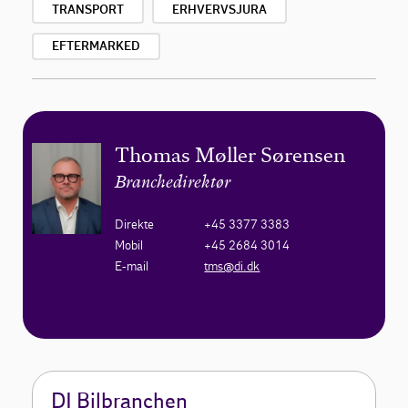
TRANSPORT
ERHVERVSJURA
EFTERMARKED
Thomas Møller Sørensen
Branchedirektør
Direkte
+45 3377 3383
Mobil
+45 2684 3014
E-mail
tms@di.dk
DI Bilbranchen