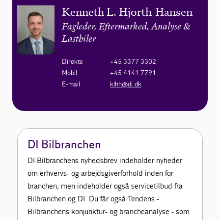
Kenneth L. Hjorth-Hansen
Fagleder, Eftermarked, Analyse &
Lastbiler
Direkte
+45 3377 3302
Mobil
+45 4141 7791
E-mail
klhh@di.dk
DI Bilbranchen
DI Bilbranchens nyhedsbrev indeholder nyheder
om erhvervs- og arbejdsgiverforhold inden for
branchen, men indeholder også servicetilbud fra
Bilbranchen og DI. Du får også Tendens -
Bilbranchens konjunktur- og brancheanalyse - som