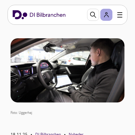
Foto: Uggerhøj
18.11.25
DI Bilbranchen
Nyheder
•
•