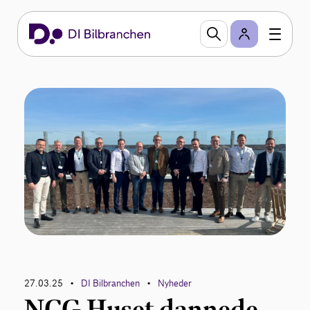
27.03.25
DI Bilbranchen
Nyheder
•
•
NCG Huset dannede