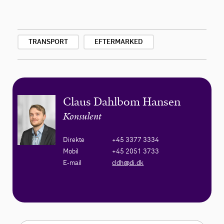
TRANSPORT
EFTERMARKED
Claus Dahlbom Hansen
Konsulent
Direkte
+45 3377 3334
Mobil
+45 2051 3733
E-mail
cldh@di.dk