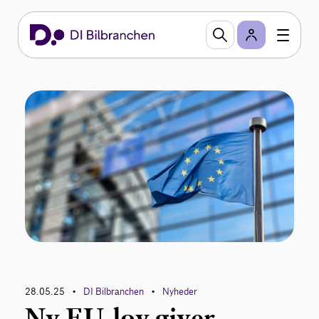
28.05.25
DI Bilbranchen
Nyheder
•
•
Ny EU-lov giver