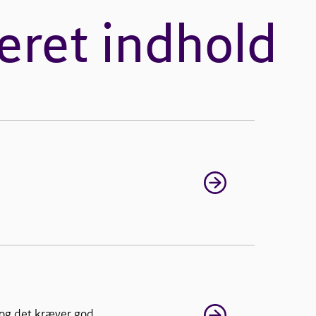
eret indhold
 og det kræver god