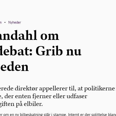
en
Nyheder
•
andahl om
debat: Grib nu
heden
rede direktør appellerer til, at politikerne
e, der enten fjerner eller udfaser
iften på elbiler.
r om en ny bilbeskatning står i stampe. Internt er der splittelse blan