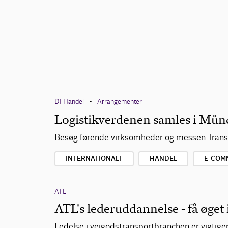
DI Handel
Arrangementer
•
Logistikverdenen samles i Mün
Besøg førende virksomheder og messen Transp
INTERNATIONALT
HANDEL
E-COM
ATL
ATL's lederuddannelse - få øget 
Ledelse i vejgodstransportbranchen er vigtige