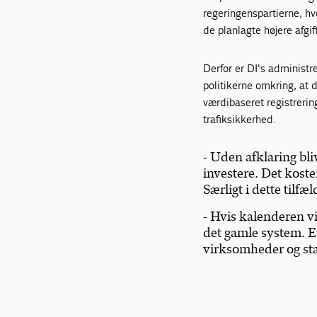
regeringenspartierne, hvo
de planlagte højere afgift
Derfor er DI's administr
politikerne omkring, at 
værdibaseret registrerin
trafiksikkerhed.
- Uden afklaring bli
investere. Det koste
Særligt i dette tilfæ
- Hvis kalenderen vi
det gamle system. E
virksomheder og sta