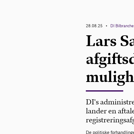
28.08.25
DI Bilbranch
•
Lars S
afgifts
mulig
DI's administre
lander en aftal
registreringsafg
De politiske forhandlinge