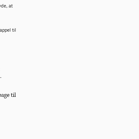
yde, at
ppel til
t
.
age til