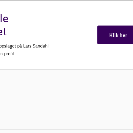
le
et
Klik her
opslaget på Lars Sandahl
-profil.