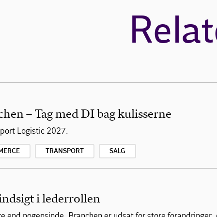
Relat
chen – Tag med DI bag kulisserne
ort Logistic 2027.
MERCE
TRANSPORT
SALG
indsigt i lederrollen
re end nogensinde. Branchen er udsat for store forandringer,