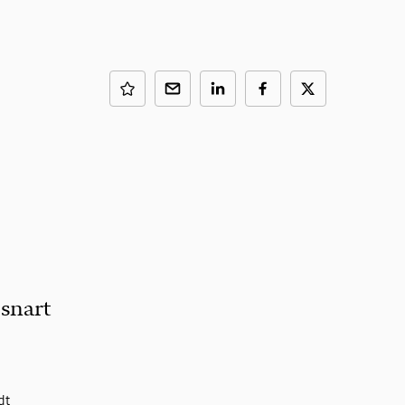
 snart
dt