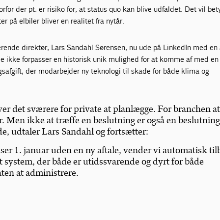
rfor der pt. er risiko for, at status quo kan blive udfaldet. Det vil bet
er på elbiler bliver en realitet fra nytår.
erende direktør, Lars Sandahl Sørensen, nu ude på LinkedIn med en a
de ikke forpasser en historisk unik mulighed for at komme af med en
gsafgift, der modarbejder ny teknologi til skade for både klima og
ver det sværere for private at planlægge. For branchen a
r. Men ikke at træffe en beslutning er også en beslutning
lde, udtaler Lars Sandahl og fortsætter:
ser 1. januar uden en ny aftale, vender vi automatisk tilb
t system, der både er utidssvarende og dyrt for både
ten at administrere.