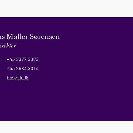
s Møller Sørensen
irektør
+45 3377 3383
+45 2684 3014
tms@di.dk