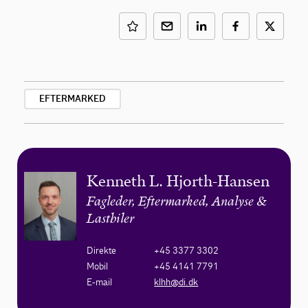
EFTERMARKED
Kenneth L. Hjorth-Hansen
Fagleder, Eftermarked, Analyse &
Lastbiler
Direkte
+45 3377 3302
Mobil
+45 4141 7791
E-mail
klhh@di.dk