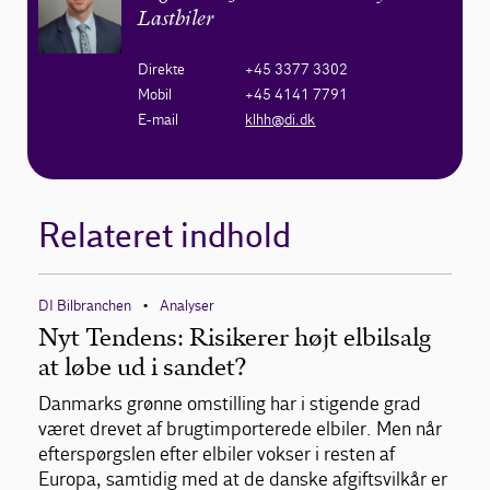
Lastbiler
Direkte
+45 3377 3302
Mobil
+45 4141 7791
E-mail
klhh@di.dk
Relateret indhold
DI Bilbranchen
Analyser
•
Nyt Tendens: Risikerer højt elbilsalg
at løbe ud i sandet?
Danmarks grønne omstilling har i stigende grad
været drevet af brugtimporterede elbiler. Men når
efterspørgslen efter elbiler vokser i resten af
Europa, samtidig med at de danske afgiftsvilkår er