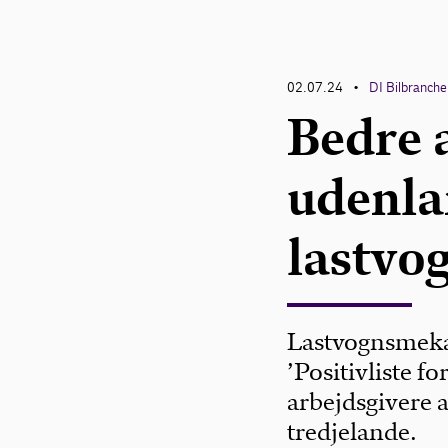
02.07.24
DI Bilbranch
•
Bedre 
udenl
lastvo
Lastvognsmekani
’Positivliste f
arbejdsgivere at
tredjelande.