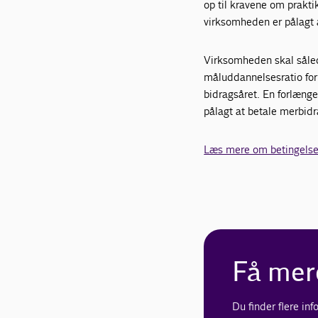
op til kravene om prakti
virksomheden er pålagt 
Virksomheden skal sålede
måluddannelsesratio for 
bidragsåret. En forlænge
pålagt at betale merbidra
Læs mere om betingelsern
Få mer
Du finder flere in