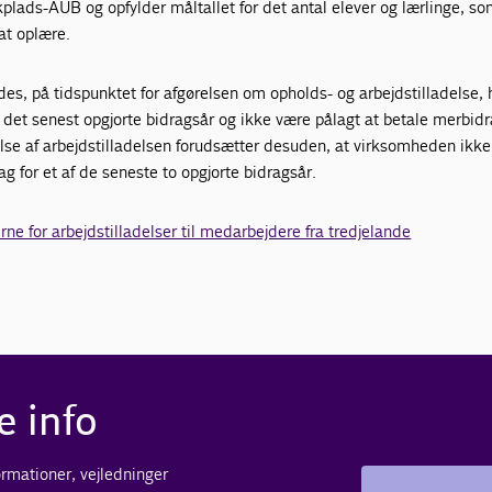
kplads-AUB og opfylder måltallet for det antal elever og lærlinge, s
at oplære.
s, på tidspunktet for afgørelsen om opholds- og arbejdstilladelse,
det senest opgjorte bidragsår og ikke være pålagt at betale merbidr
lse af arbejdstilladelsen forudsætter desuden, at virksomheden ikke
g for et af de seneste to opgjorte bidragsår.
e for arbejdstilladelser til medarbejdere fra tredjelande
e info
formationer, vejledninger