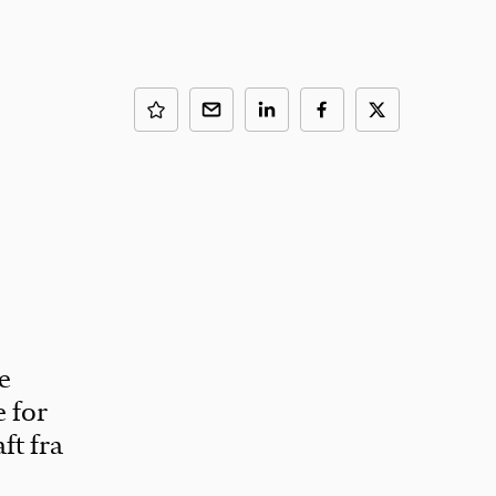
e
e for
ft fra