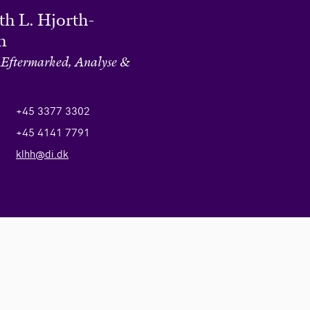
h L. Hjorth-
n
 Eftermarked, Analyse &
+45 3377 3302
+45 4141 7791
klhh@di.dk