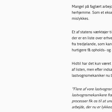
Mangel på faglært arbejd
herhjemme. Som et eksem
mislykkes.
Et af statens værktøjer ti
der er en liste over erh
fra tredjelande, som kan
hurtigere få opholds- og 
Hidtil har det kun være
af listen, men efter inds
lastvognsmekaniker nu bl
"Flere af vore lastvogns
lastvognsmekanikere fra
processer fik os til at 
arbejde, der nu er lykke