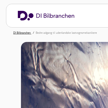
DI Bilbranchen
Bedre adgang til udenlandske lastvognsmekanikere