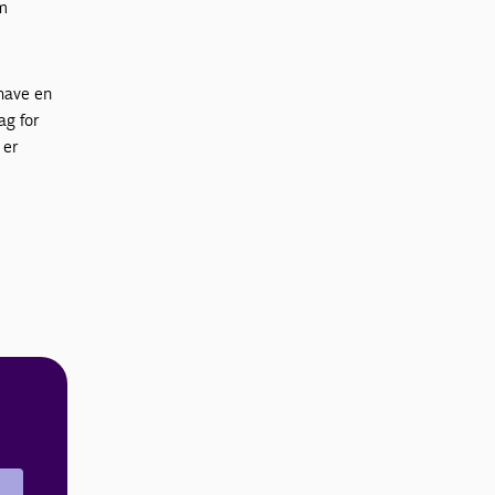
om
 have en
ag for
 er