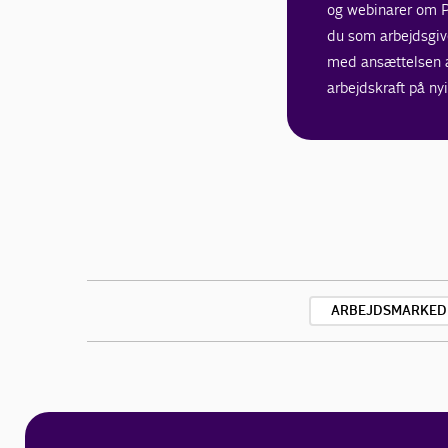
og webinarer om Po
du som arbejdsgi
med ansættelsen 
arbejdskraft på n
ARBEJDSMARKED