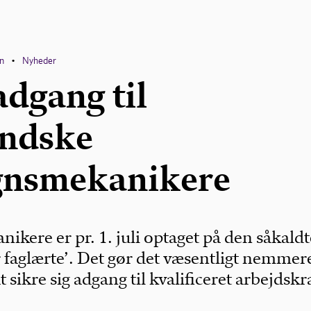
en
Nyheder
•
adgang til
andske
gnsmekanikere
kere er pr. 1. juli optaget på den såkaldt
or faglærte’. Det gør det væsentligt nemmer
 sikre sig adgang til kvalificeret arbejdskra