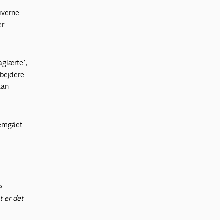
iverne
er
faglærte’,
rbejdere
kan
remgået
e
t er det