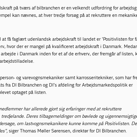
skraft på tværs af bilbranchen er en velkendt udfordring for arbejdsg
pel kan nævnes, at hver tredje forsøg på at rekruttere en mekanik
l at få faglært udenlandsk arbejdskraft til landet er ’Positivlisten for 
verv, hvor der er mangel på kvalificeret arbejdskraft i Danmark. Meda
 arbejde i Danmark inden for et af de erhverv, der fremgår af listen, 
arbejdstilladelse.
t person- og varevognsmekaniker samt karrosseritekniker, som har f
ats fra DI Bilbranchen og DI’s afdeling for Arbejdsmarkedspolitik er
evet optaget på listen.
medlemmer har allerede gjort sig erfaringer med at rekruttere
 tredjelande. Deres tilbagemeldinger om bøvlede og uigennemsigtig
undersøge, om lastvognsmekanikere kunne komme på Positivlisten. De
des",
siger Thomas Møller Sørensen, direktør for DI Bilbranchen.