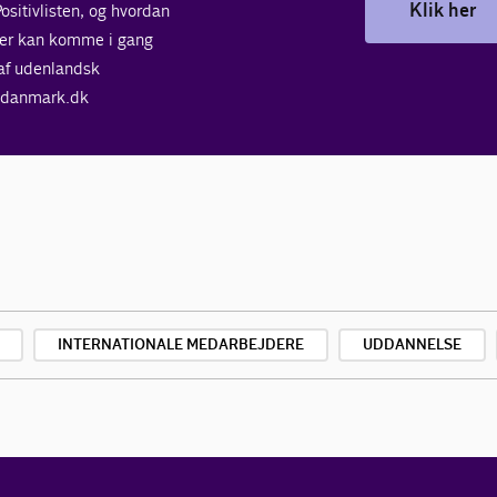
Klik her
sitivlisten, og hvordan
ver kan komme i gang
af udenlandsk
yidanmark.dk
INTERNATIONALE MEDARBEJDERE
UDDANNELSE