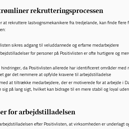
strømliner rekrutteringsprocessen
r at rekruttere lastvognsmekanikere fra tredjelande, kan finde flere 
ten:
a listen sikres adgang til veluddannede og erfarne medarbejdere
rbejdstilladelser for personer på Positivlisten er ofte hurtigere og mer
 hindringer, da Positivlisten allerede har identificeret områder med
ket gør det nemmere at opfylde kravene til arbejdstilladelse
r med at tiltrække medarbejdere, der er motiverede for at arbejde i 
e sig på lang sigt, hvilket kan bidrage til en mere stabil og loyal ude
er for arbejdstilladelsen
arbejdstilladelsen efter Positivlisten, at virksomheden er underlagt o