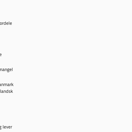
fordele
e
 mangel
Danmark
nlandsk
g lever