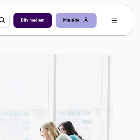
Bliv medlem
Min side