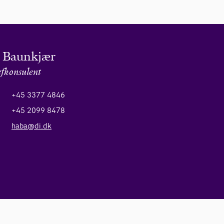
 Baunkjær
fkonsulent
+45 3377 4846
+45 2099 8478
haba@di.dk