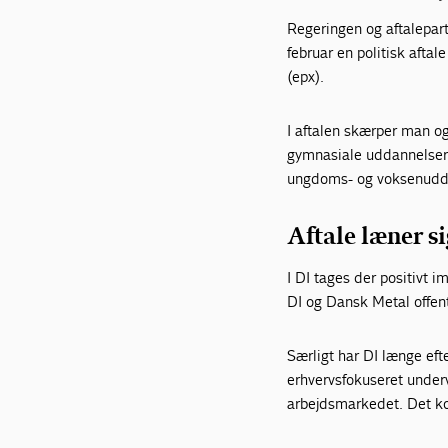
Regeringen og aftalepart
februar en politisk afta
(epx).
I aftalen skærper man og
gymnasiale uddannelser 
ungdoms- og voksenudd
Aftale læner s
I DI tages der positivt
DI og Dansk Metal offent
Særligt har DI længe eft
erhvervsfokuseret underv
arbejdsmarkedet. Det 