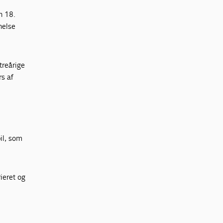
n 18.
nelse
treårige
s af
il, som
ieret og