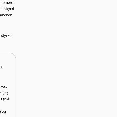
ombinere
et signal
branchen
l styrke
kt
æves
x (og
g også
f og