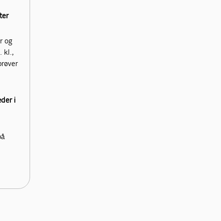
ter
r og
 kl.,
prøver
der i
d
på