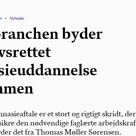
en
Nyheder
•
branchen byder
vsrettet
ieuddannelse
mmen
asieaftale er et stort og rigtigt skridt, der
sikre den nødvendige faglærte arbejdskraft
yder det fra Thomas Møller Sørensen.