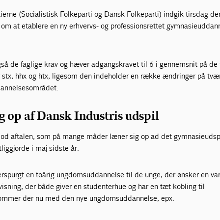
ierne (Socialistisk Folkeparti og Dansk Folkeparti) indgik tirsdag de
le om at etablere en ny erhvervs- og professionsrettet gymnasieuddan
så de faglige krav og hæver adgangskravet til 6 i gennemsnit på de 
stx, hhx og htx, ligesom den indeholder en række ændringer på tvær
annelsesområdet.
ig op af Dansk Industris udspil
 imod aftalen, som på mange måder læner sig op ad det gymnasieudsp
liggjorde i maj sidste år.
erspurgt en toårig ungdomsuddannelse til de unge, der ønsker en var
isning, der både giver en studenterhue og har en tæt kobling til
kommer der nu med den nye ungdomsuddannelse, epx.