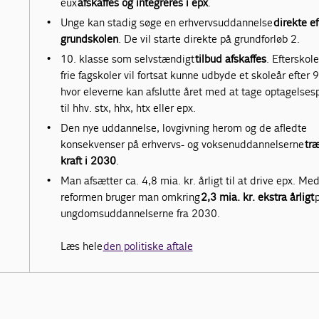
eux
afskaffes og integreres i epx
.
Unge kan stadig søge en erhvervsuddannelse
direkte ef
grundskolen
. De vil starte direkte på grundforløb 2.
10. klasse som selvstændigt
tilbud afskaffes
. Efterskole
frie fagskoler vil fortsat kunne udbyde et skoleår efter 9.
hvor eleverne kan afslutte året med at tage optagelses
til hhv. stx, hhx, htx eller epx.
Den nye uddannelse, lovgivning herom og de afledte
konsekvenser på erhvervs- og voksenuddannelserne
træ
kraft i 2030
.
Man afsætter ca. 4,8 mia. kr. årligt til at drive epx. Me
reformen bruger man omkring
2,3 mia. kr. ekstra årligt
ungdomsuddannelserne fra 2030.
Læs hele
den politiske aftale