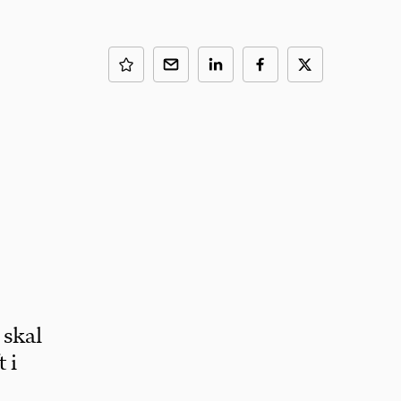
 skal
 i