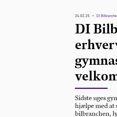
24.02.25
DI Bilbranch
•
DI Bil
erhver
gymnas
velko
Sidste uges gymn
hjælpe med at 
bilbranchen, l