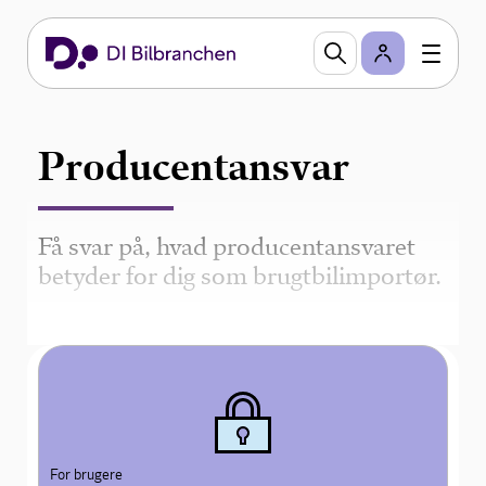
Producentansvar
Få svar på, hvad producentansvaret
betyder for dig som brugtbilimportør.
For brugere