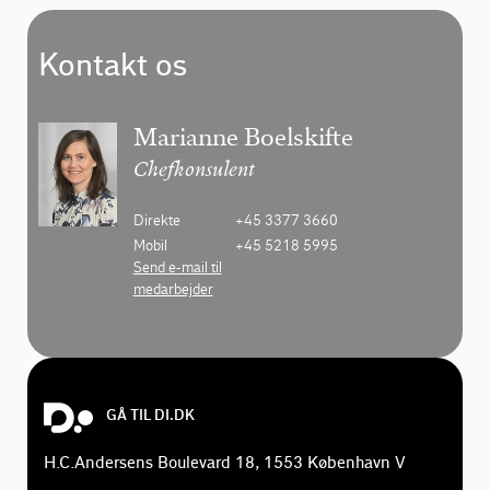
Kontakt os
Marianne Boelskifte
Chefkonsulent
Direkte
+45 3377 3660
Mobil
+45 5218 5995
Send e-mail til
medarbejder
GÅ TIL DI.DK
H.C.Andersens Boulevard 18, 1553 København V