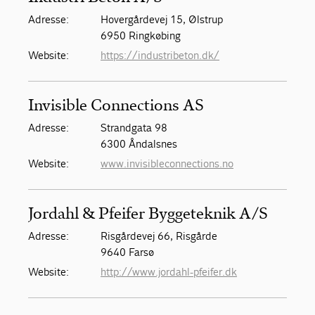
Adresse:
Hovergårdevej 15, Ølstrup
6950 Ringkøbing
Website:
https://industribeton.dk/
Invisible Connections AS
Adresse:
Strandgata 98
6300 Åndalsnes
Website:
www.invisibleconnections.no
Jordahl & Pfeifer Byggeteknik A/S
Adresse:
Risgårdevej 66, Risgårde
9640 Farsø
Website:
http://www.jordahl-pfeifer.dk