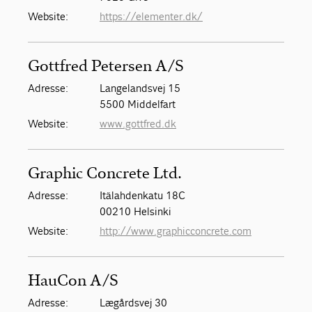
Website:
https://elementer.dk/
Gottfred Petersen A/S
Adresse:
Langelandsvej 15
5500 Middelfart
Website:
www.gottfred.dk
Graphic Concrete Ltd.
Adresse:
Itälahdenkatu 18C
00210 Helsinki
Website:
http://www.graphicconcrete.com
HauCon A/S
Adresse:
Lægårdsvej 30