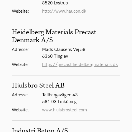
8520 Lystrup
Website:
http://www.haucon.dk
Heidelberg Materials Precast
Denmark A/S
Adresse:
Mads Clausens Vej 58
6360 Tinglev
Website:
https://precast.heidelbergmaterials.dk
Hjulsbro Steel AB
Adresse:
Tallbergavägen 43
581 03 Linköping
Website:
www.hjulsbrosteel.com
Industri Beton A/S