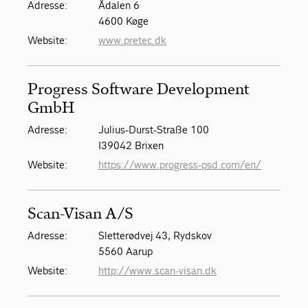
Adresse:
Ådalen 6
4600 Køge
Website:
www.pretec.dk
Progress Software Development
GmbH
Adresse:
Julius-Durst-Straße 100
I39042 Brixen
Website:
https://www.progress-psd.com/en/
Scan-Visan A/S
Adresse:
Sletterødvej 43, Rydskov
5560 Aarup
Website:
http://www.scan-visan.dk