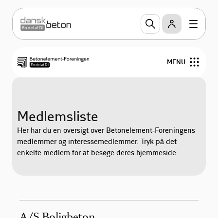
MENU
Produkter
Medlemsliste
Projektering
Her har du en oversigt over Betonelement-Foreningens
medlemmer og interessemedlemmer. Tryk på det
Grøn omstilling
enkelte medlem for at besøge deres hjemmeside.
Publikationer
Om Betonelement-Foreningen
A/S Boligbeton