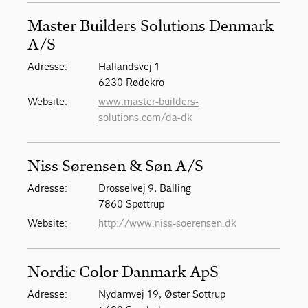
Master Builders Solutions Denmark
A/S
Adresse:
Hallandsvej 1
6230 Rødekro
Website:
www.master-builders-
solutions.com/da-dk
Niss Sørensen & Søn A/S
Adresse:
Drosselvej 9, Balling
7860 Spøttrup
Website:
http://www.niss-soerensen.dk
Nordic Color Danmark ApS
Adresse:
Nydamvej 19, Øster Sottrup