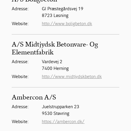
Adresse:
Gl Præstegårdsvej 19
8723 Løsning
Website:
http://www.boligbeton.dk
A/S Midtjydsk Betonvare- Og
Elementfabrik
Adresse:
Vardevej 2
7400 Herning
Website:
http://www.midtjydskbeton.dk
Ambercon A/S
Adresse:
Juelstrupparken 23
9530 Støvring
Website:
https://ambercon.dk/