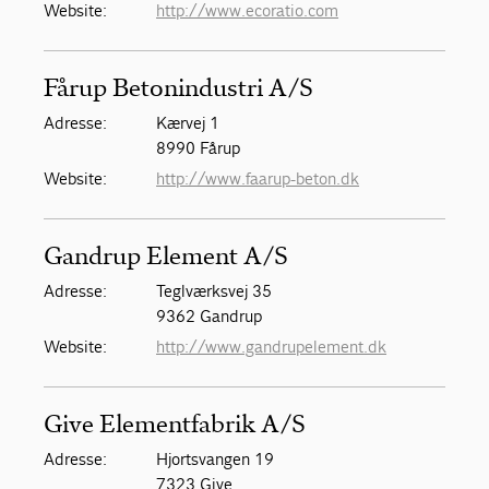
Website:
http://www.ecoratio.com
Fårup Betonindustri A/S
Adresse:
Kærvej 1
8990 Fårup
Website:
http://www.faarup-beton.dk
Gandrup Element A/S
Adresse:
Teglværksvej 35
9362 Gandrup
Website:
http://www.gandrupelement.dk
Give Elementfabrik A/S
Adresse:
Hjortsvangen 19
7323 Give