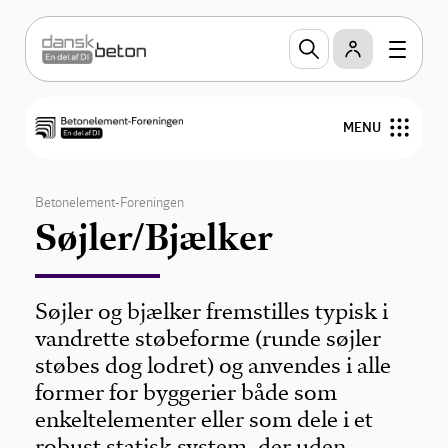
MENU
Produkter
Betonelement-Foreningen
Søjler/Bjælker
Projektering
Grøn omstilling
Søjler og bjælker fremstilles typisk i
vandrette støbeforme (runde søjler
Publikationer
støbes dog lodret) og anvendes i alle
former for byggerier både som
Om Betonelement-Foreningen
enkeltelementer eller som dele i et
robust statisk system, der uden