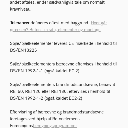
andet aftales, er der sædvanligvis tale om normalt
kravniveau.
Tolerancer
defineres oftest med baggrund i
Hvor går
grænsen? Beton - in situ, elementer og montage
Søjle/bjælkeelementer leveres CE-mærkede i henhold til
DS/EN 13225
Søjle/bjælkeelementers bæreevne eftervises i henhold til
DS/EN 1992-1-1 (også kaldet EC 2)
Søjle/bjælkeelementers brandmodstandsevne, benævnt
REI 60, REI 120 eller REI 180, eftervises i henhold til
DS/EN 1992-1-2 (også kaldet EC2-2)
Eftervisning af bæreevne og brandmodstandsevne
foretages ved hjælp af Betonelement-
Foreningens
beregningsprogrammer
.