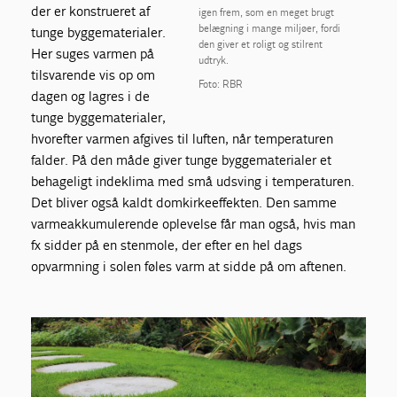
der er konstrueret af
igen frem, som en meget brugt
belægning i mange miljøer, fordi
tunge byggematerialer.
den giver et roligt og stilrent
Her suges varmen på
udtryk.
tilsvarende vis op om
Foto: RBR
dagen og lagres i de
tunge byggematerialer,
hvorefter varmen afgives til luften, når temperaturen
falder. På den måde giver tunge byggematerialer et
behageligt indeklima med små udsving i temperaturen.
Det bliver også kaldt domkirkeeffekten. Den samme
varmeakkumulerende oplevelse får man også, hvis man
fx sidder på en stenmole, der efter en hel dags
opvarmning i solen føles varm at sidde på om aftenen.