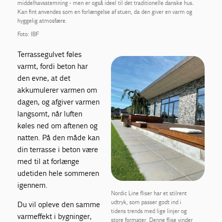
middelhavsstemning - men er også ideel til det traditionelle danske hus.
Kan fint anvendes som en forlængelse af stuen, da den giver en varm og
hyggelig atmosfære.
Foto: IBF
Terrassegulvet føles
varmt, fordi beton har
den evne, at det
akkumulerer varmen om
dagen, og afgiver varmen
langsomt, når luften
køles ned om aftenen og
natten. På den måde kan
din terrasse i beton være
med til at forlænge
udetiden hele sommeren
igennem.
Nordic Line fliser har et stilrent
udtryk, som passer godt ind i
Du vil opleve den samme
tidens trends med lige linjer og
varmeffekt i bygninger,
store formater. Denne flise vinder