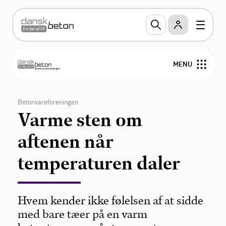
MENU
Produkter
Betonvareforeningen
Varme sten om
Teknik og design
aftenen når
Miljøvaredeklarationer
temperaturen daler
Publikationer
Hvem kender ikke følelsen af at sidde
Om Betonvareforeningen
med bare tæer på en varm