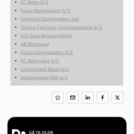
FC Beton A/S
Farum Betonindustri A/S
Simested Cementstøberi ApS
Thisted-Fjerritslev Cementvarefabrik A/S
A/S Ikast Betonvarefabrik
AB Betonvarer
Astrup Cementstøberi A/S
RC Beton Aars A/S
Gammelrand Beton A/S
Betongruppen RBR A/S
GÅ TIL DI.DK