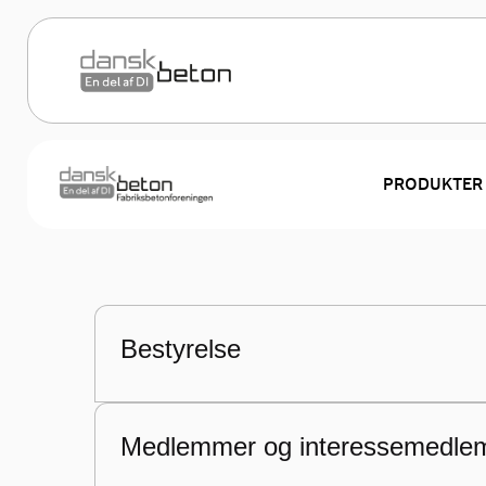
Om Fabriksb
PRODUKTER
Fabriksbetonforeningen er en sektion i DI 
medlem af branchefællesskabet Dansk Bet
Dansk Beton
Fabriksbetonforeningen
Om Fabriksbetonforeningen
Bestyrelse
Medlemmer og interessemedle