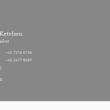
 Ketelsen
ulent
+45 7216 0156
+45 2477 8689
l
er