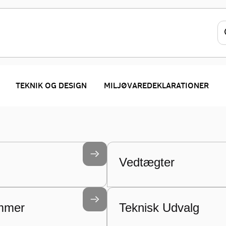
etonforeningen
TEKNIK OG DESIGN
MILJØVAREDEKLARATIONER
Byggeri og Fabriksbetonforeningen er
on.
Vedtægter
mmer
Teknisk Udvalg