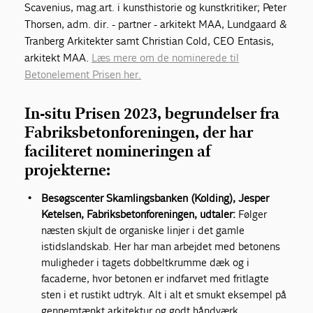
Scavenius, mag.art. i kunsthistorie og kunstkritiker; Peter
Thorsen, adm. dir. - partner - arkitekt MAA, Lundgaard &
Tranberg Arkitekter samt Christian Cold, CEO Entasis,
arkitekt MAA.
Læs mere om de nominerede til
Betonelement Prisen her.
In-situ Prisen 2023, begrundelser fra
Fabriksbetonforeningen, der har
faciliteret nomineringen af
projekterne:
Besøgscenter Skamlingsbanken (Kolding), Jesper
Ketelsen, Fabriksbetonforeningen, udtaler:
Følger
næsten skjult de organiske linjer i det gamle
istidslandskab. Her har man arbejdet med betonens
muligheder i tagets dobbeltkrumme dæk og i
facaderne, hvor betonen er indfarvet med fritlagte
sten i et rustikt udtryk. Alt i alt et smukt eksempel på
gennemtænkt arkitektur og godt håndværk.