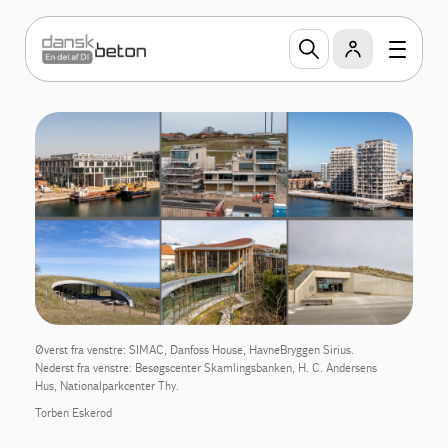
Øverst fra venstre: SIMAC, Danfoss House, HavneBryggen Sirius.
Nederst fra venstre: Besøgscenter Skamlingsbanken, H. C. Andersens
Hus, Nationalparkcenter Thy.
Torben Eskerod