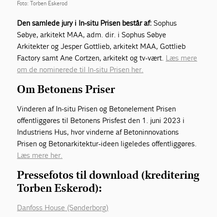
Foto: Torben Eskerod
Den samlede jury i In-situ Prisen består af:
Sophus
Søbye, arkitekt MAA, adm. dir. i Sophus Søbye
Arkitekter og Jesper Gottlieb, arkitekt MAA, Gottlieb
Factory samt Ane Cortzen, arkitekt og tv-vært.
Læs mere
om de nominerede til In-situ Prisen her.
Om Betonens Priser
Vinderen af In-situ Prisen og Betonelement Prisen
offentliggøres til Betonens Prisfest den 1. juni 2023 i
Industriens Hus, hvor vinderne af Betoninnovations
Prisen og Betonarkitektur-ideen ligeledes offentliggøres.
Læs mere her.
Pressefotos til download (kreditering
Torben Eskerod):
Danfoss House (Sønderborg)