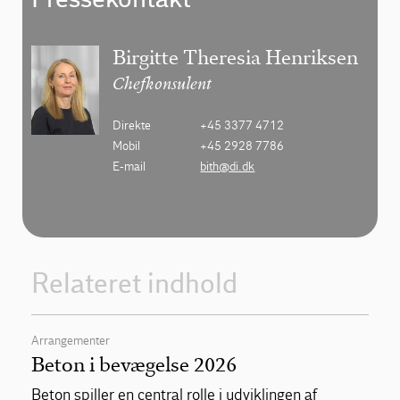
Birgitte Theresia Henriksen
Chefkonsulent
Direkte
+45 3377 4712
Mobil
+45 2928 7786
E-mail
bith@di.dk
Relateret indhold
Arrangementer
Beton i bevægelse 2026
Beton spiller en central rolle i udviklingen af