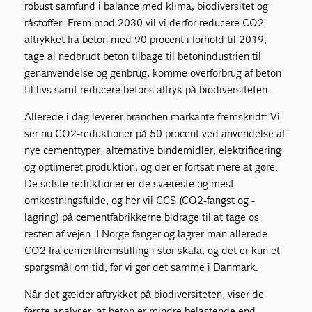
robust samfund i balance med klima, biodiversitet og
råstoffer. Frem mod 2030 vil vi derfor reducere CO2-
aftrykket fra beton med 90 procent i forhold til 2019,
tage al nedbrudt beton tilbage til betonindustrien til
genanvendelse og genbrug, komme overforbrug af beton
til livs samt reducere betons aftryk på biodiversiteten.
Allerede i dag leverer branchen markante fremskridt: Vi
ser nu CO2-reduktioner på 50 procent ved anvendelse af
nye cementtyper, alternative bindemidler, elektrificering
og optimeret produktion, og der er fortsat mere at gøre.
De sidste reduktioner er de sværeste og mest
omkostningsfulde, og her vil CCS (CO2-fangst og -
lagring) på cementfabrikkerne bidrage til at tage os
resten af vejen. I Norge fanger og lagrer man allerede
CO2 fra cementfremstilling i stor skala, og det er kun et
spørgsmål om tid, før vi gør det samme i Danmark.
Når det gælder aftrykket på biodiversiteten, viser de
første analyser, at beton er mindre belastende end