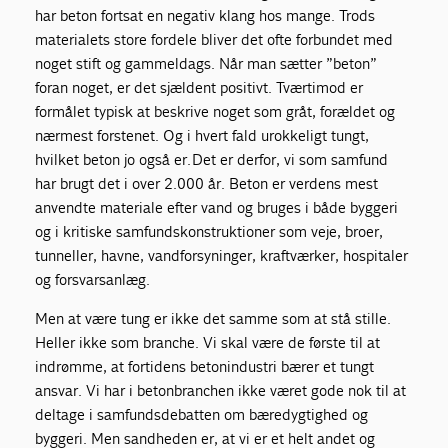
har beton fortsat en negativ klang hos mange. Trods
materialets store fordele bliver det ofte forbundet med
noget stift og gammeldags. Når man sætter ”beton”
foran noget, er det sjældent positivt. Tværtimod er
formålet typisk at beskrive noget som gråt, forældet og
nærmest forstenet. Og i hvert fald urokkeligt tungt,
hvilket beton jo også er. Det er derfor, vi som samfund
har brugt det i over 2.000 år. Beton er verdens mest
anvendte materiale efter vand og bruges i både byggeri
og i kritiske samfundskonstruktioner som veje, broer,
tunneller, havne, vandforsyninger, kraftværker, hospitaler
og forsvarsanlæg.
Men at være tung er ikke det samme som at stå stille.
Heller ikke som branche. Vi skal være de første til at
indrømme, at fortidens betonindustri bærer et tungt
ansvar. Vi har i betonbranchen ikke været gode nok til at
deltage i samfundsdebatten om bæredygtighed og
byggeri. Men sandheden er, at vi er et helt andet og