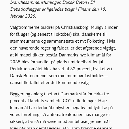
branchesammenslutningen Dansk Beton i DI.
Debatindlægget er ligeledes bragt i Finans den 18.
februar 2026.
Valgtrommerne buldrer på Christiansborg. Muligvis inden
for få uger (og senest til oktober) skal danskerne til
stemmeurnerne og sammensætte et nyt Folketing. Hvis
den nuværende regering falder, er det afgørende vigtigt,
at klimapolitikken består. Danmarks nye klimamål for
2035 blev forhandlet på plads umiddelbart før jul.
Reduktionsmålet blev hævet til 82 procent, hvilket vi i
Dansk Beton mener som minimum bør fastholdes –
uanset flertallet efter det kommende valg.
Byggeri og anlæg i beton i Danmark står for cirka tre
procent af landets samlede CO2-udledninger. Høje
klimamål har derfor åbenlyst en negativ indflydelse på
vores forretning, så automatreaktionen hos mange er
sikkert, at vi så må være imod ambitiøse grønne mål.
Især når man dertil lægger, at vi som branche gennem