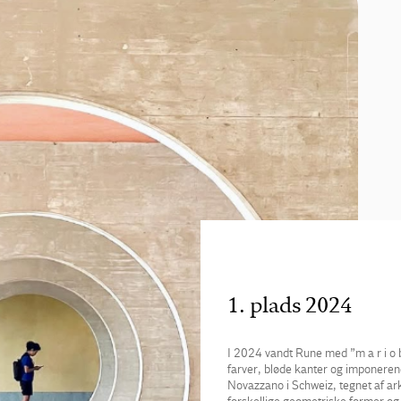
1. plads 2024
I 2024 vandt Rune med ”m a r i o b 
farver, bløde kanter og imponeren
Novazzano i Schweiz, tegnet af ar