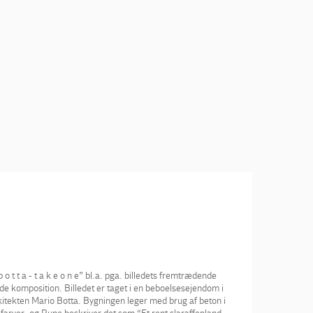
o t t a - t a k e o n e” bl.a. pga. billedets fremtrædende
de komposition. Billedet er taget i en beboelsesejendom i
kitekten Mario Botta. Bygningen leger med brug af beton i