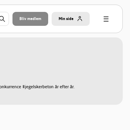
Bliv medlem
Min side
onkurrence #jegelskerbeton år efter år.