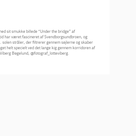
med sit smukke billede “Under the bridge” af
id har været fascineret af Svendborgsundbroen, og
. solen stråler, der filtrerer gennem søjlerne og skaber
oget helt specielt ved det lange kig gennem korridoren af
 Viberg Bøgelund, @fotograf_lotteviberg.