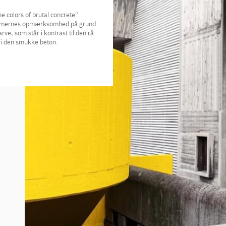
e colors of brutal concrete".
r dommernes opmærksomhed på grund
rve, som står i kontrast til den rå
 i den smukke beton.