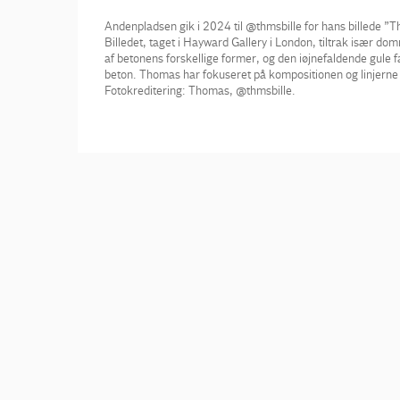
Andenpladsen gik i 2024 til @thmsbille for hans billede ”Th
Billedet, taget i Hayward Gallery i London, tiltrak isæ
af betonens forskellige former, og den iøjnefaldende gule fa
beton. Thomas har fokuseret på kompositionen og linjerne
Fotokreditering: Thomas, @thmsbille.