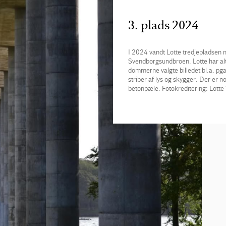
3. plads 2024
I 2024 vandt Lotte tredjepladsen 
Svendborgsundbroen. Lotte har alt
dommerne valgte billedet bl.a. pga
striber af lys og skygger. Der er n
betonpæle. Fotokreditering: Lotte