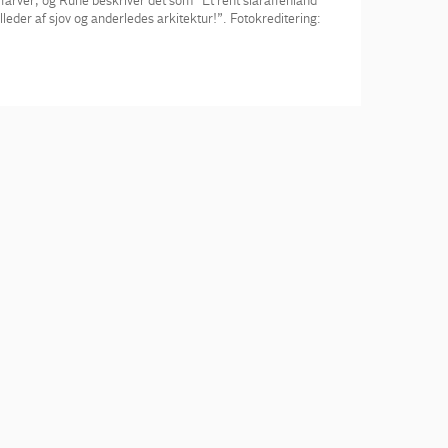
farver, og Rune beskriver det som “Et rent slaraffenland
lleder af sjov og anderledes arkitektur!”. Fotokreditering: