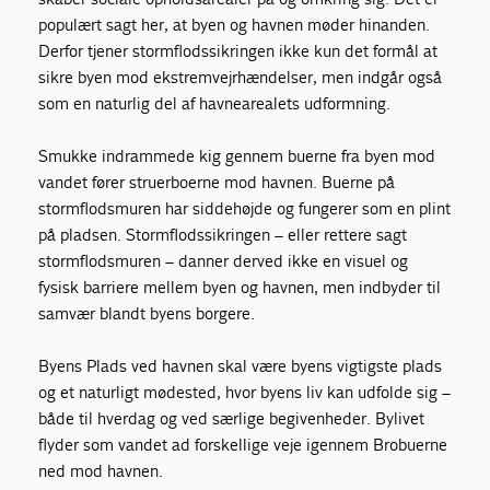
populært sagt her, at byen og havnen møder hinanden.
Derfor tjener stormflodssikringen ikke kun det formål at
sikre byen mod ekstremvejrhændelser, men indgår også
som en naturlig del af havnearealets udformning.
Smukke indrammede kig gennem buerne fra byen mod
vandet fører struerboerne mod havnen. Buerne på
stormflodsmuren har siddehøjde og fungerer som en plint
på pladsen. Stormflodssikringen – eller rettere sagt
stormflodsmuren – danner derved ikke en visuel og
fysisk barriere mellem byen og havnen, men indbyder til
samvær blandt byens borgere.
Byens Plads ved havnen skal være byens vigtigste plads
og et naturligt mødested, hvor byens liv kan udfolde sig –
både til hverdag og ved særlige begivenheder. Bylivet
flyder som vandet ad forskellige veje igennem Brobuerne
ned mod havnen.