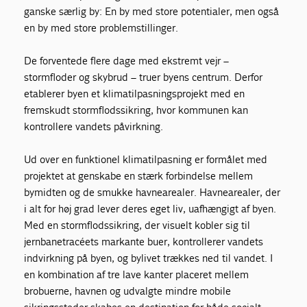
ganske særlig by: En by med store potentialer, men også
en by med store problemstillinger.
De forventede flere dage med ekstremt vejr –
stormfloder og skybrud – truer byens centrum. Derfor
etablerer byen et klimatilpasningsprojekt med en
fremskudt stormflodssikring, hvor kommunen kan
kontrollere vandets påvirkning.
Ud over en funktionel klimatilpasning er formålet med
projektet at genskabe en stærk forbindelse mellem
bymidten og de smukke havnearealer. Havnearealer, der
i alt for høj grad lever deres eget liv, uafhængigt af byen.
Med en stormflodssikring, der visuelt kobler sig til
jernbanetracéets markante buer, kontrollerer vandets
indvirkning på byen, og bylivet trækkes ned til vandet. I
en kombination af tre lave kanter placeret mellem
brobuerne, havnen og udvalgte mindre mobile