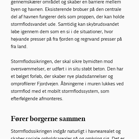
gennemskærer området og skaber en barriere mellem
byen og havnen. Eksisterende brobuer på den centrale
del af havnen fungerer dels som proppen, der kan holde
stormflodsvandet ude. Samtidig kan skybrudsvandet
løbe igennem dem som en si i de situationer, hvor
højvande presser på fra fjorden og regnvand presser på
fra land.
Stormflodssikringen, der skal sikre bymidten mod
oversvømmelser, er udført i in situ støbt beton. Den har
et bølget forløb, der skaber nye pladsdannelser og
omprofilerer Fjordvejen. Åbningerne i muren lukkes ved
stormflod med et mobilt stormflodssystem, som
efterfølgende afmonteres.
Fører borgerne sammen
Stormflodssikringen indgår naturligt i havnearealet og
skaber sociale opholdsarealer på og omkring sig. Det er