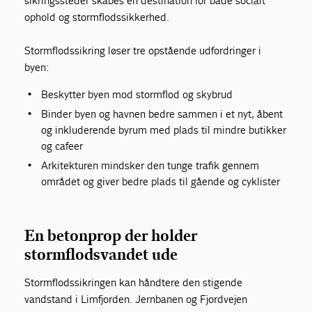
sikringssteder skabes en destination for både socialt
ophold og stormflodssikkerhed.
Stormflodssikring løser tre opstående udfordringer i
byen:
Beskytter byen mod stormflod og skybrud
Binder byen og havnen bedre sammen i et nyt, åbent
og inkluderende byrum med plads til mindre butikker
og cafeer
Arkitekturen mindsker den tunge trafik gennem
området og giver bedre plads til gående og cyklister
En betonprop der holder
stormflodsvandet ude
Stormflodssikringen kan håndtere den stigende
vandstand i Limfjorden. Jernbanen og Fjordvejen