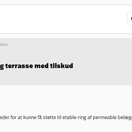
lskud
g terrasse med tilskud
eder for at kunne få støtte til etable-ring af permeable belæg