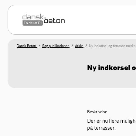
Dansk Beton
Søg publikationer
Arkiv
Ny indkørsel og terrasse med ti
Ny indkørsel o
Beskrivelse
Der er nu flere muligh
på terrasser.