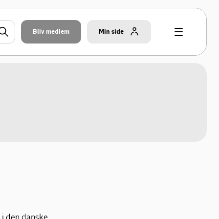
Bliv medlem
Min side
 i den danske