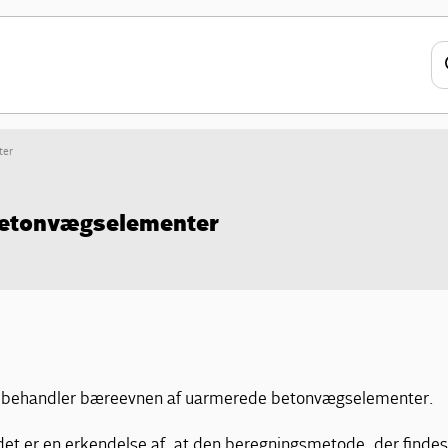
ter
betonvægselementer
behandler bæreevnen af uarmerede betonvægselementer.
et er en erkendelse af, at den beregningsmetode, der findes