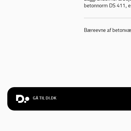
betonnorm DS 411, er f
Bæreevne af betonv
GÅ TIL DI.DK