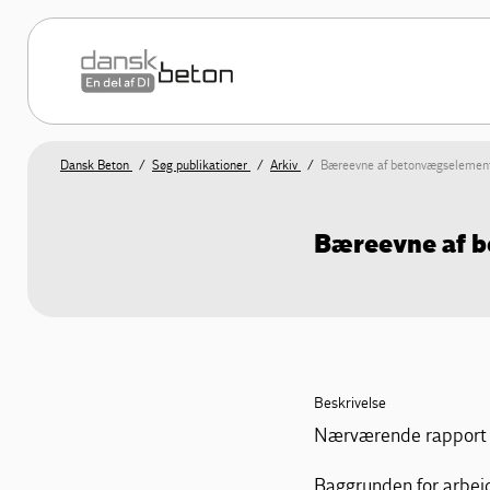
Dansk Beton
Søg publikationer
Arkiv
Bæreevne af betonvægselemen
Bæreevne af 
Beskrivelse
Nærværende rapport 
Baggrunden for arbejd