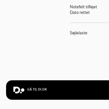
Notefelt tilføjet
Dato rettet
Søjlelaste
GÅ TIL DI.DK