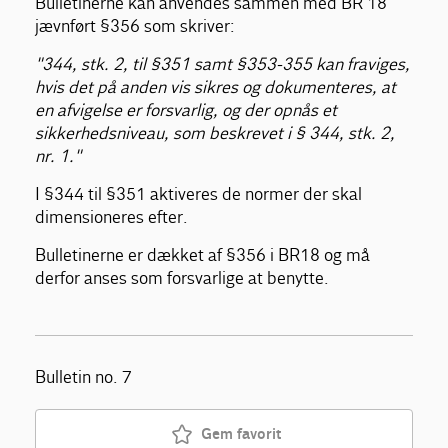
Bulletinerne kan anvendes sammen med BR 18
jævnført §356 som skriver:
"344, stk. 2, til §351 samt §353-355 kan fraviges,
hvis det på anden vis sikres og dokumenteres, at
en afvigelse er forsvarlig, og der opnås et
sikkerhedsniveau, som beskrevet i § 344, stk. 2,
nr. 1."
I §344 til §351 aktiveres de normer der skal
dimensioneres efter.
Bulletinerne er dækket af §356 i BR18 og må
derfor anses som forsvarlige at benytte.
Bulletin no. 7
Gem favorit