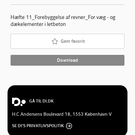
Hæfte 11_Forebyggelse af revner_For væg - og
dækelementer i letbeton
Gem favorit
Download
GÅ TIL DI.DK
H.C.Andersens Boulevard 18, 1553 København V
SE DI'S PRIVATLIVSPOLITIK