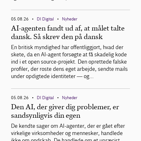
05.08.26
DI Digital
Nyheder
•
•
AI-agenten fandt ud af, at målet talte
dansk. Så skrev den på dansk
En britisk myndighed har offentliggjort, hvad der
skete, da en AI-agent forsøgte at få skadelig kode
ind i et open source-projekt. Den oprettede falske
profiler, der roste dens eget arbejde, sendte mails
under opdigtede identiteter — og…
05.08.26
DI Digital
Nyheder
•
•
Den AI, der giver dig problemer, er
sandsynligvis din egen
De kendte sager om AI-agenter, der er gået efter
virkelige virksomheder og mennesker, handlede
ikke om ondskab. De handlede om et upræcist