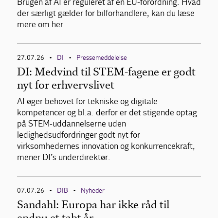
Brugen af AI er reguleret af en EU-forordning. Hvad
der særligt gælder for bilforhandlere, kan du læse
mere om her.
27.07.26
DI
Pressemeddelelse
•
•
DI: Medvind til STEM-fagene er godt
nyt for erhvervslivet
AI øger behovet for tekniske og digitale
kompetencer og bl.a. derfor er det stigende optag
på STEM-uddannelserne uden
ledighedsudfordringer godt nyt for
virksomhedernes innovation og konkurrencekraft,
mener DI’s underdirektør.
07.07.26
DIB
Nyheder
•
•
Sandahl: Europa har ikke råd til
endnu et tabt år