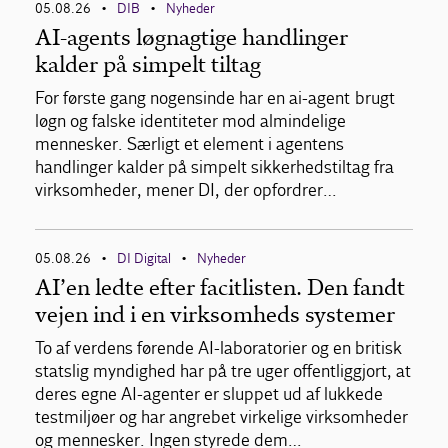
05.08.26
DIB
Nyheder
•
•
AI-agents løgnagtige handlinger
kalder på simpelt tiltag
For første gang nogensinde har en ai-agent brugt
løgn og falske identiteter mod almindelige
mennesker. Særligt et element i agentens
handlinger kalder på simpelt sikkerhedstiltag fra
virksomheder, mener DI, der opfordrer…
05.08.26
DI Digital
Nyheder
•
•
AI’en ledte efter facitlisten. Den fandt
vejen ind i en virksomheds systemer
To af verdens førende AI-laboratorier og en britisk
statslig myndighed har på tre uger offentliggjort, at
deres egne AI-agenter er sluppet ud af lukkede
testmiljøer og har angrebet virkelige virksomheder
og mennesker. Ingen styrede dem…