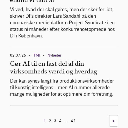
Vi ved, hvad der skal gøres, men der sker for lidt,
skriver DI’s direktør Lars Sandahl på den
europæiske medieplatform Project Syndicate i en
status ni måneder efter konkurrencetopmøde hos
DI i København.
02.07.26
TMI
Nyheder
•
•
Gør AI til en fast del af din
virksomheds værdi og hverdag
Der kan synes langt fra produktionsvirksomheder
til kunstig intelligens – men AI rummer allerede
mange muligheder for at optimere din forretning.
…
>
1
2
3
4
42