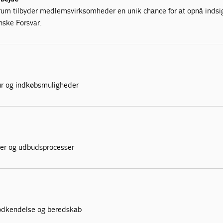
orum tilbyder medlemsvirksomheder en unik chance for at opnå indsig
ske Forsvar.
tur og indkøbsmuligheder
oner og udbudsprocesser
sgodkendelse og beredskab