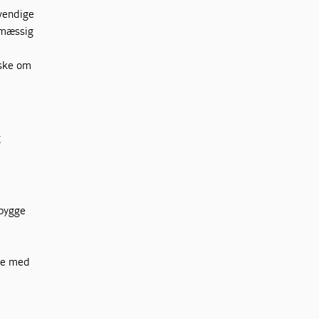
dvendige
dsmæssig
nske om
g
pbygge
e
e
ke med