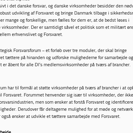
sivt i det danske forsvar, og danske virksomheder besidder den nø
robust udvikling af Forsvaret og bringe Danmark tilbage i sikkerhe
er mange og forskellige, men fælles for dem er, at de bedst løses i
irksomheder. Der er samtidigt såvel et politisk som et militært ø
llem erhvervslivet og Forsvaret.
ategisk Forsvarsforum – et forløb over tre moduler, der skal bringe
et tættere på hinanden og udforske mulighederne for samarbejde o
 er åbent for alle DI’s medlemsvirksomheder på tværs af brancher.
rum har til formål at støtte virksomheder på tværs af brancher i at o
il Forsvaret. Forummet henvender sig især til virksomheder, der ikk
 forsvarsindustrien, men som ønsker at forstå Forsvaret og identificer
igheder. Derudover får deltagerne mulighed for at møde og netvær
 også ønsker at udvikle et tættere samarbejde med Forsvaret.
rbejde