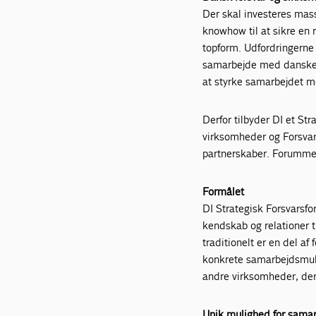
Der skal investeres mas
knowhow til at sikre en 
topform. Udfordringerne 
samarbejde med danske v
at styrke samarbejdet me
Derfor tilbyder DI et Str
virksomheder og Forsvar
partnerskaber. Forummet
Formålet
DI Strategisk Forsvarsfo
kendskab og relationer t
traditionelt er en del af
konkrete samarbejdsmul
andre virksomheder, der
Unik mulighed for sama