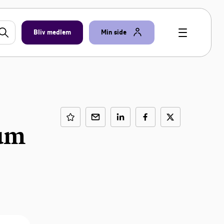
Bliv medlem
Min side
rum