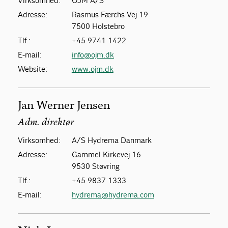
Virksomhed:
OJM A/S
Adresse:
Rasmus Færchs Vej 19
7500 Holstebro
Tlf.:
+45 9741 1422
E-mail:
info@ojm.dk
Website:
www.ojm.dk
Jan Werner Jensen
Adm. direktør
Virksomhed:
A/S Hydrema Danmark
Adresse:
Gammel Kirkevej 16
9530 Støvring
Tlf.:
+45 9837 1333
E-mail:
hydrema@hydrema.com