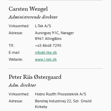
Carsten Wengel
Administrerende direktør
Virksomhed:
L-Tek A/S
Adresse:
Auningvej 91C, Nørager
8961 Allingåbro
Tlf.:
+45 8648 7295
E-mail:
info@l-tke.dk
Website:
www.l-tek.dk
Peter Riis Østergaard
Adm. direktør
Virksomhed:
Hobro Rustfri Procesteknik A/S
Adresse:
Benshøj Industrivej 22, Sdr. Onsild
Kirkeby