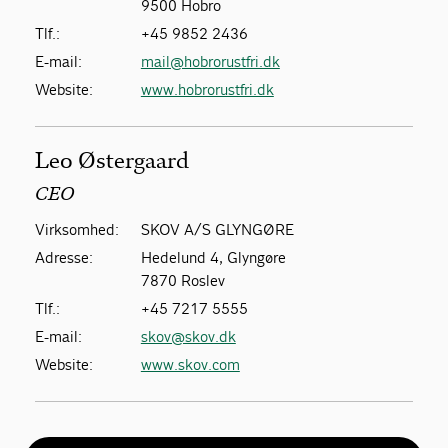
9500 Hobro
Tlf.:
+45 9852 2436
E-mail:
mail@hobrorustfri.dk
Website:
www.hobrorustfri.dk
Leo Østergaard
CEO
Virksomhed:
SKOV A/S GLYNGØRE
Adresse:
Hedelund 4, Glyngøre
7870 Roslev
Tlf.:
+45 7217 5555
E-mail:
skov@skov.dk
Website:
www.skov.com