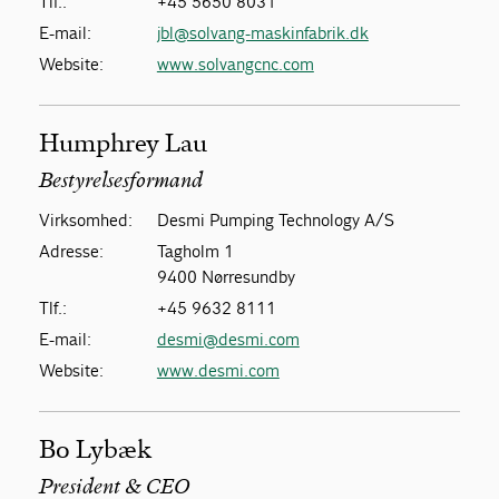
Tlf.:
+45 5650 8031
E-mail:
jbl@solvang-maskinfabrik.dk
Website:
www.solvangcnc.com
Humphrey Lau
Bestyrelsesformand
Virksomhed:
Desmi Pumping Technology A/S
Adresse:
Tagholm 1
9400 Nørresundby
Tlf.:
+45 9632 8111
E-mail:
desmi@desmi.com
Website:
www.desmi.com
Bo Lybæk
President & CEO