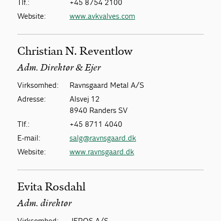
Tlf.:
+45 8754 2100
Website:
www.avkvalves.com
Christian N. Reventlow
Adm. Direktør & Ejer
Virksomhed:
Ravnsgaard Metal A/S
Adresse:
Alsvej 12
8940 Randers SV
Tlf.:
+45 8711 4040
E-mail:
salg@ravnsgaard.dk
Website:
www.ravnsgaard.dk
Evita Rosdahl
Adm. direktør
Virksomhed:
JEROS A/S