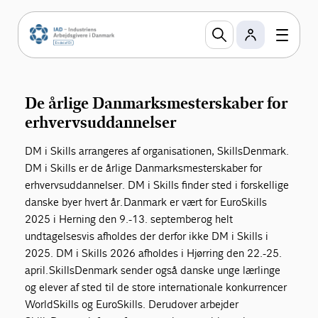
DM i Skills
Hvert år afholdes DM i Skills, hvor Danmarks
bedste lærlinge dyster i mere end 40 fag om at
blive Danmarksmester inden for hver deres
disciplin.
De årlige Danmarksmesterskaber for
erhvervsuddannelser
DM i Skills arrangeres af organisationen, SkillsDenmark.
DM i Skills er de årlige Danmarksmesterskaber for
erhvervsuddannelser. DM i Skills finder sted i forskellige
danske byer hvert år. Danmark er vært for EuroSkills
2025 i Herning den 9.-13. september og helt
undtagelsesvis afholdes der derfor ikke DM i Skills i
2025. DM i Skills 2026 afholdes i Hjørring den 22.-25.
april. SkillsDenmark sender også danske unge lærlinge
og elever af sted til de store internationale konkurrencer
WorldSkills og EuroSkills. Derudover arbejder