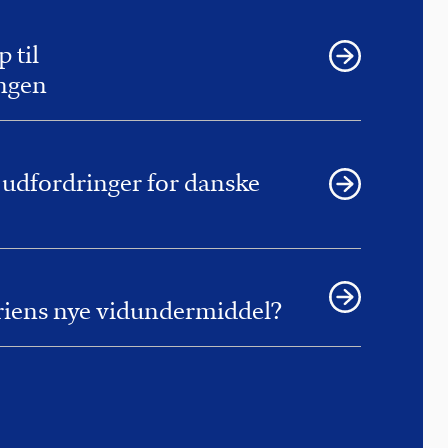
 til
ngen
 udfordringer for danske
triens nye vidundermiddel?