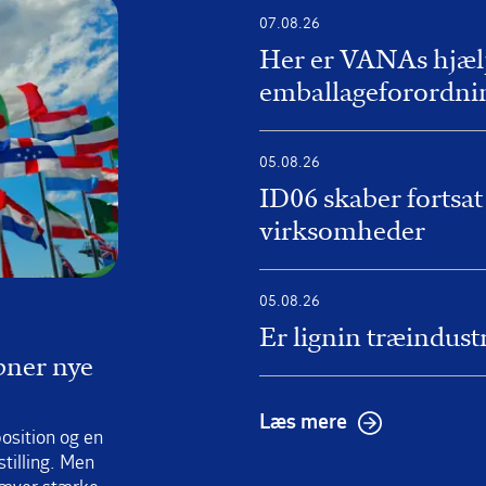
07.08.26
Her er VANAs hjælp
emballageforordni
05.08.26
ID06 skaber fortsat
virksomheder
05.08.26
Er lignin træindus
bner nye
Læs mere
osition og en
tilling. Men