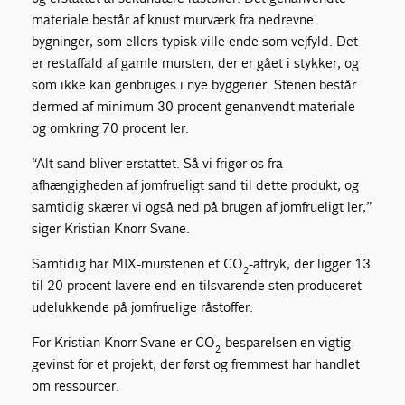
materiale består af knust murværk fra nedrevne
bygninger, som ellers typisk ville ende som vejfyld. Det
er restaffald af gamle mursten, der er gået i stykker, og
som ikke kan genbruges i nye byggerier. Stenen består
dermed af minimum 30 procent genanvendt materiale
og omkring 70 procent ler.
“Alt sand bliver erstattet. Så vi frigør os fra
afhængigheden af jomfrueligt sand til dette produkt, og
samtidig skærer vi også ned på brugen af jomfrueligt ler,”
siger Kristian Knorr Svane.
Samtidig har MIX-murstenen et CO
-aftryk, der ligger 13
2
til 20 procent lavere end en tilsvarende sten produceret
udelukkende på jomfruelige råstoffer.
For Kristian Knorr Svane er CO
-besparelsen en vigtig
2
gevinst for et projekt, der først og fremmest har handlet
om ressourcer.