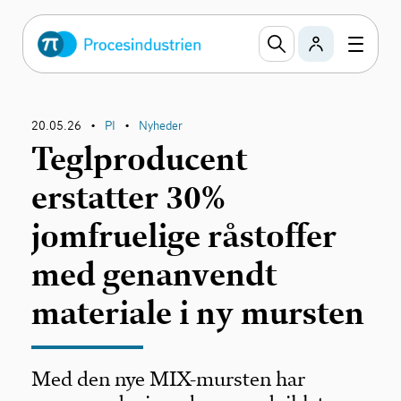
20.05.26
PI
Nyheder
•
•
Teglproducent
erstatter 30%
jomfruelige råstoffer
med genanvendt
materiale i ny mursten
Med den nye MIX-mursten har