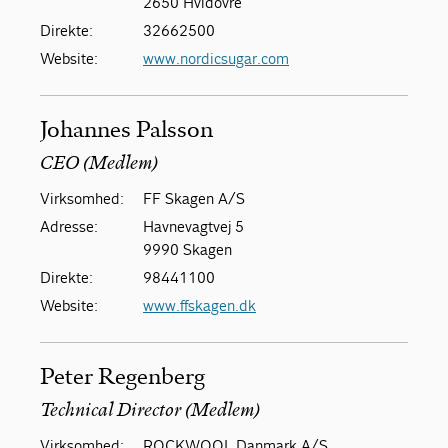
2650 Hvidovre
Direkte:
32662500
Website:
www.nordicsugar.com
Johannes Palsson
CEO (Medlem)
Virksomhed:
FF Skagen A/S
Adresse:
Havnevagtvej 5
9990 Skagen
Direkte:
98441100
Website:
www.ffskagen.dk
Peter Regenberg
Technical Director (Medlem)
Virksomhed:
ROCKWOOL Danmark A/S