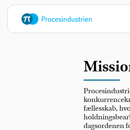
Missio
Procesindustr
konkurrencekra
fællesskab, hvo
holdningsbear
dagsordenen f