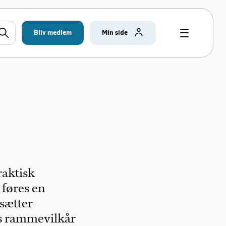
Bliv medlem
Min side
raktisk
 føres en
sætter
s rammevilkår