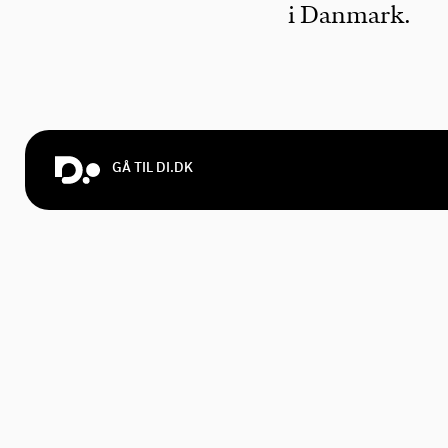
i Danmark.
GÅ TIL DI.DK