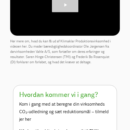
Hør mere om, hvad du kan få ud af Klimaklar Produktionsvirksomhed i
videoen her. Du møder bæredygtighedskoordinator Ole Jørgensen fra
dørvirksomheden Vahle A/S, som fortæller om deres erfaringer og
resultater. Søren Hinge-Christensen (TMI) og Frederik Bo Rosenquist
(DI) forklarer om forløbet, og hvad det kræver at deltage.
Hvordan kommer vi i gang?
Kom i gang med at beregne din virksomheds
CO₂-udledning og sæt reduktionsmål – tilmeld
jer her