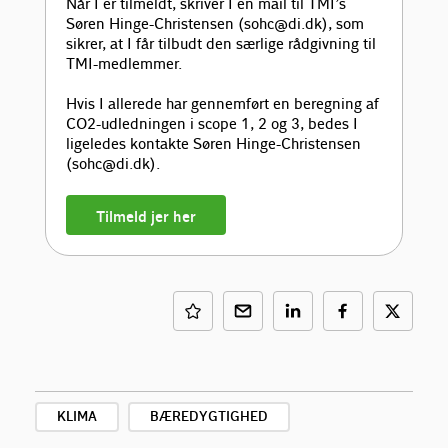
Når I er tilmeldt, skriver I en mail til TMI’s
Søren Hinge-Christensen (sohc@di.dk), som
sikrer, at I får tilbudt den særlige rådgivning til
TMI-medlemmer.
Hvis I allerede har gennemført en beregning af
CO2-udledningen i scope 1, 2 og 3, bedes I
ligeledes kontakte Søren Hinge-Christensen
(sohc@di.dk).
Tilmeld jer her
KLIMA
BÆREDYGTIGHED