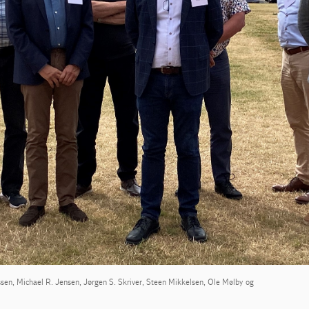
sen, Michael R. Jensen, Jørgen S. Skriver, Steen Mikkelsen, Ole Mølby og