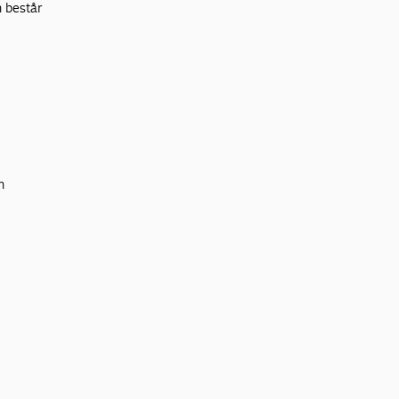
n består
n