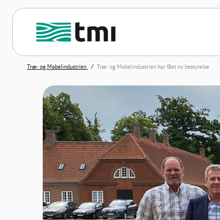
Træ- og Møbelindustrien
Træ- og Møbelindustrien har fået ny bestyrelse