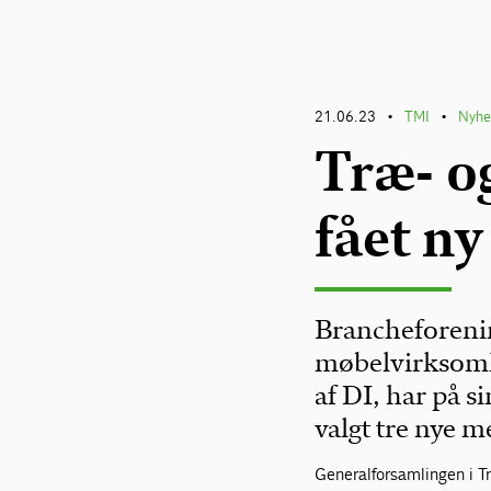
21.06.23
TMI
Nyhe
•
•
Træ- o
fået ny
Brancheforenin
møbelvirksomh
af DI, har på s
valgt tre nye 
Generalforsamlingen i Tr