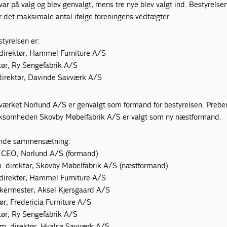
 på valg og blev genvalgt, mens tre nye blev valgt ind. Bestyrelse
er det maksimale antal ifølge foreningens vedtægter.
tyrelsen er:
direktør, Hammel Furniture A/S
tør, Ry Sengefabrik A/S
direktør, Davinde Savværk A/S
avværket Norlund A/S er genvalgt som formand for bestyrelsen. Prebe
ksomheden Skovby Møbelfabrik A/S er valgt som ny næstformand.
gende sammensætning:
, CEO, Norlund A/S (formand)
 direktør, Skovby Møbelfabrik A/S (næstformand)
direktør, Hammel Furniture A/S
dkermester, Aksel Kjersgaard A/S
ør, Fredericia Furniture A/S
tør, Ry Sengefabrik A/S
m. direktør, Hvalsø Savværk A/S