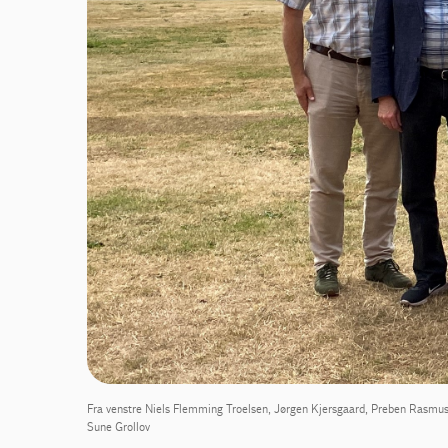
Fra venstre Niels Flemming Troelsen, Jørgen Kjersgaard, Preben Rasmus
Sune Grollov