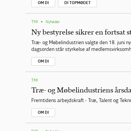
OM DI
DI TOPMØDET
TMI
Nyheder
•
Ny bestyrelse sikrer en fortsat
Træ- og Møbelindustrien valgte den 18. juni n
dagsorden står styrkelse af medlemsvirksom
OM DI
TMI
Træ- og Møbelindustriens årsd
Fremtidens arbejdskraft - Træ, Talent og Tekn
OM DI