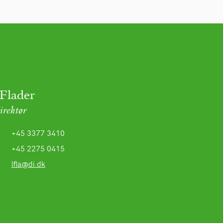
Flader
irektør
+45 3377 3410
+45 2275 0415
lfla@di.dk