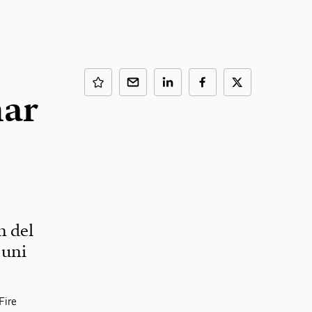
har
n del
juni
Fire