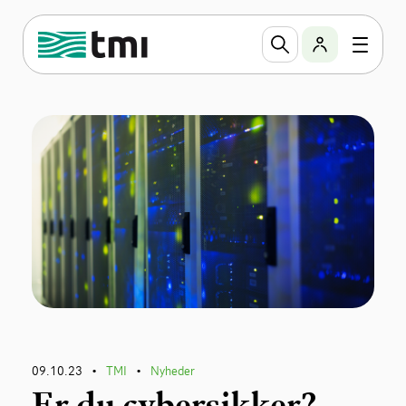
09.10.23
TMI
Nyheder
•
•
Er du cybersikker?