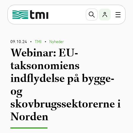
09.10.24
TMI
Nyheder
•
•
Webinar: EU-
taksonomiens
indflydelse på bygge-
og
skovbrugssektorerne i
Norden