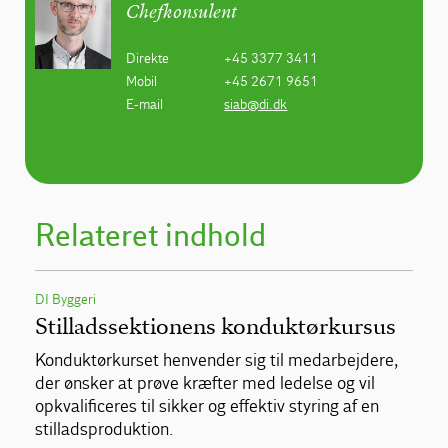
Chefkonsulent
Direkte
+45 3377 3411
Mobil
+45 2671 9651
E-mail
siab@di.dk
Relateret indhold
DI Byggeri
Stilladssektionens konduktørkursus
Konduktørkurset henvender sig til medarbejdere,
der ønsker at prøve kræfter med ledelse og vil
opkvalificeres til sikker og effektiv styring af en
stilladsproduktion.