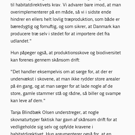
til habitatdirektivets krav. Vi advarer bare imod, at man
overimplementerer på en måde, så vi i sidste ende
hindrer en ellers helt lovlig træproduktion, som både er
bæredygtig og fornuftig, og som sikrer, at Danmark kan
producere træ selv i stedet for at importere det fra
udlandet."
Hun påpeger også, at produktionsskove og biodiversitet
kan forenes gennem skånsom drift:
"Det handler eksempelvis om at sørge for, at der er
undervækst i skovene, at man ikke rydder store arealer
på én gang, og at man sørger for at lade nogle af de
store, gamle stammer stå og rådne, så biller og svampe
kan leve af dem."
Tanja Blindbæk Olsen understreger, at nogle
skovnaturtyper faktisk har gavn af skånsom drift for at
vedligeholde sig selv og opfylde kravene i
habitatdirektivet. Hun argumenterer også for, at en