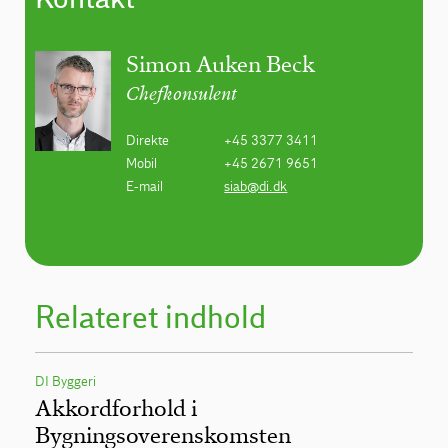
Simon Auken Beck
Chefkonsulent
Direkte
+45 3377 3411
Mobil
+45 2671 9651
E-mail
siab@di.dk
Relateret indhold
DI Byggeri
Akkordforhold i
Bygningsoverenskomsten