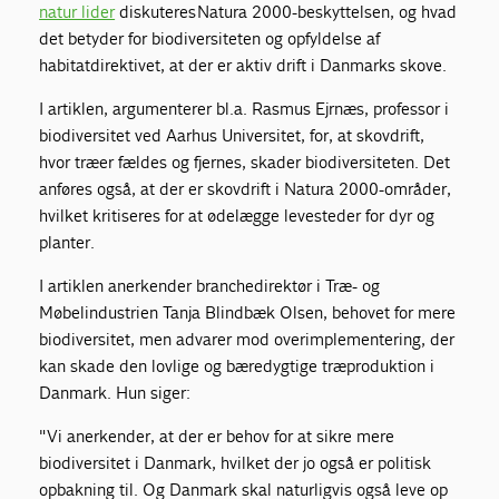
natur lider
diskuteres Natura 2000-beskyttelsen, og hvad
det betyder for biodiversiteten og opfyldelse af
habitatdirektivet, at der er aktiv drift i Danmarks skove.
I artiklen, argumenterer bl.a. Rasmus Ejrnæs, professor i
biodiversitet ved Aarhus Universitet, for, at skovdrift,
hvor træer fældes og fjernes, skader biodiversiteten. Det
anføres også, at der er skovdrift i Natura 2000-områder,
hvilket kritiseres for at ødelægge levesteder for dyr og
planter.
I artiklen anerkender branchedirektør i Træ- og
Møbelindustrien Tanja Blindbæk Olsen, behovet for mere
biodiversitet, men advarer mod overimplementering, der
kan skade den lovlige og bæredygtige træproduktion i
Danmark. Hun siger:
"Vi anerkender, at der er behov for at sikre mere
biodiversitet i Danmark, hvilket der jo også er politisk
opbakning til. Og Danmark skal naturligvis også leve op