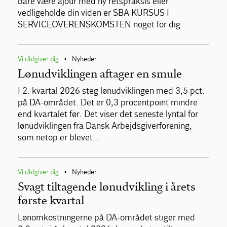
bare være ajour med ny retspraksis eller
vedligeholde din viden er SBA KURSUS I
SERVICEOVERENSKOMSTEN noget for dig
Vi rådgiver dig
Nyheder
•
Lønudviklingen aftager en smule
I 2. kvartal 2026 steg lønudviklingen med 3,5 pct.
på DA-området. Det er 0,3 procentpoint mindre
end kvartalet før. Det viser det seneste lyntal for
lønudviklingen fra Dansk Arbejdsgiverforening,
som netop er blevet…
Vi rådgiver dig
Nyheder
•
Svagt tiltagende lønudvikling i årets
første kvartal
Lønomkostningerne på DA-området stiger med