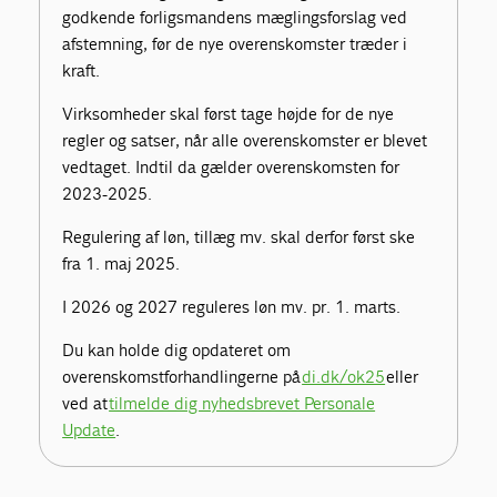
godkende forligsmandens mæglingsforslag ved
afstemning, før de nye overenskomster træder i
kraft.
Virksomheder skal først tage højde for de nye
regler og satser, når alle overenskomster er blevet
vedtaget. Indtil da gælder overenskomsten for
2023-2025.
Regulering af løn, tillæg mv. skal derfor først ske
fra 1. maj 2025.
I 2026 og 2027 reguleres løn mv. pr. 1. marts.
Du kan holde dig opdateret om
overenskomstforhandlingerne på
di.dk/ok25
eller
ved at
tilmelde dig nyhedsbrevet Personale
Update
.