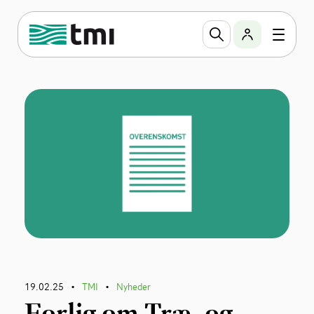
19.02.25
TMI
Nyheder
•
•
Forlig om Træ- og