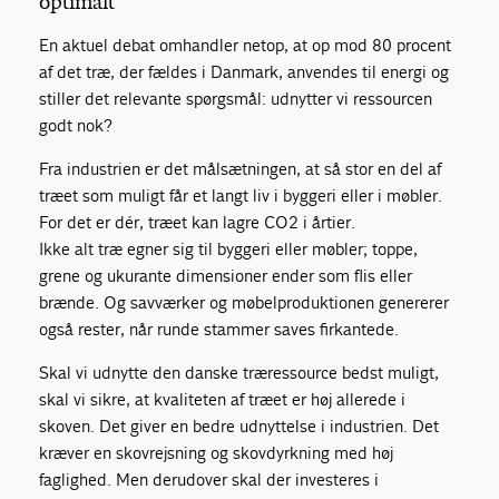
optimalt
En aktuel debat omhandler netop, at op mod 80 procent
af det træ, der fældes i Danmark, anvendes til energi og
stiller det relevante spørgsmål: udnytter vi ressourcen
godt nok?
Fra industrien er det målsætningen, at så stor en del af
træet som muligt får et langt liv i byggeri eller i møbler.
For det er dér, træet kan lagre CO2 i årtier.
Ikke alt træ egner sig til byggeri eller møbler; toppe,
grene og ukurante dimensioner ender som flis eller
brænde. Og savværker og møbelproduktionen genererer
også rester, når runde stammer saves firkantede.
Skal vi udnytte den danske træressource bedst muligt,
skal vi sikre, at kvaliteten af træet er høj allerede i
skoven. Det giver en bedre udnyttelse i industrien. Det
kræver en skovrejsning og skovdyrkning med høj
faglighed. Men derudover skal der investeres i