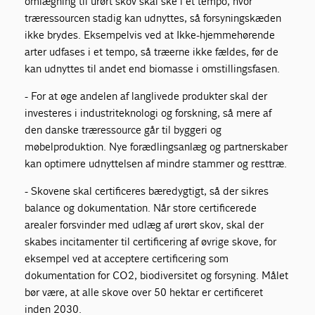
omlægning til urørt skov skal ske i et tempo, hvor
træressourcen stadig kan udnyttes, så forsyningskæden
ikke brydes. Eksempelvis ved at Ikke-hjemmehørende
arter udfases i et tempo, så træerne ikke fældes, før de
kan udnyttes til andet end biomasse i omstillingsfasen.
- For at øge andelen af langlivede produkter skal der
investeres i industriteknologi og forskning, så mere af
den danske træressource går til byggeri og
møbelproduktion. Nye forædlingsanlæg og partnerskaber
kan optimere udnyttelsen af mindre stammer og resttræ.
- Skovene skal certificeres bæredygtigt, så der sikres
balance og dokumentation. Når store certificerede
arealer forsvinder med udlæg af urørt skov, skal der
skabes incitamenter til certificering af øvrige skove, for
eksempel ved at acceptere certificering som
dokumentation for CO2, biodiversitet og forsyning. Målet
bør være, at alle skove over 50 hektar er certificeret
inden 2030.