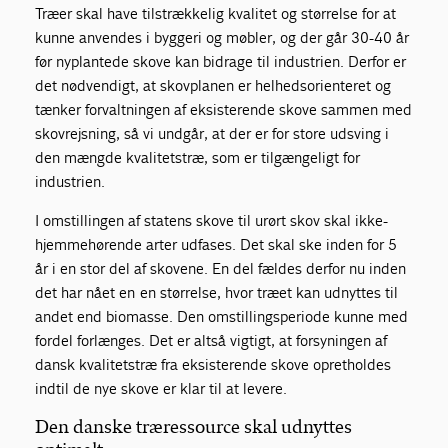
Træer skal have tilstrækkelig kvalitet og størrelse for at
kunne anvendes i byggeri og møbler, og der går 30-40 år
før nyplantede skove kan bidrage til industrien. Derfor er
det nødvendigt, at skovplanen er helhedsorienteret og
tænker forvaltningen af eksisterende skove sammen med
skovrejsning, så vi undgår, at der er for store udsving i
den mængde kvalitetstræ, som er tilgængeligt for
industrien.
I omstillingen af statens skove til urørt skov skal ikke-
hjemmehørende arter udfases. Det skal ske inden for 5
år i en stor del af skovene. En del fældes derfor nu inden
det har nået en en størrelse, hvor træet kan udnyttes til
andet end biomasse. Den omstillingsperiode kunne med
fordel forlænges. Det er altså vigtigt, at forsyningen af
dansk kvalitetstræ fra eksisterende skove opretholdes
indtil de nye skove er klar til at levere.
Den danske træressource skal udnyttes